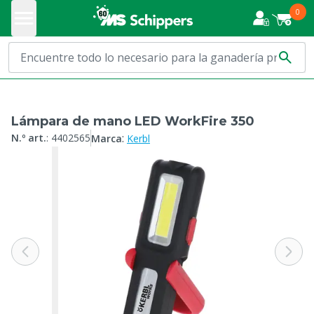
0
Lámpara de mano LED WorkFire 350
:
N.º art.
:
4402565
Marca
Kerbl