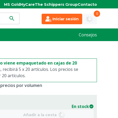
MS Gold
HyCare
The Schippers Group
Contacto
0
Iniciar sesión
Consejos
to viene empaquetado en cajas de 20
s, recibirá 5 x 20 artículos. Los precios se
20 artículos.
 precios por volumen
En stock
Añadir a la cesta