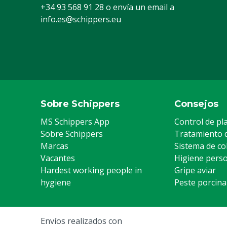
Montaje
G13 (T8/TL-D
+34 93 568 91 28
o envía un email a
info.es@schippers.eu
Sobre Schippers
Consejos
MS Schippers App
Control de pl
Sobre Schippers
Tratamiento 
Marcas
Sistema de co
Vacantes
Higiene pers
Hardest working people in
Gripe aviar
hygiene
Peste porcina
Envíos realizados con