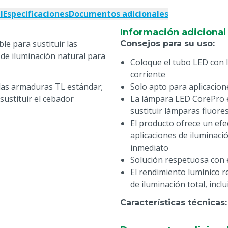
l
Especificaciones
Documentos adicionales
Información adicional
le para sustituir las
Consejos para su uso
:
de iluminación natural para
Coloque el tubo LED con la
corriente
las armaduras TL estándar;
Solo apto para aplicacion
sustituir el cebador
La lámpara LED CorePro 
sustituir lámparas fluore
El producto ofrece un efe
aplicaciones de iluminaci
inmediato
Solución respetuosa con 
El rendimiento lumínico r
de iluminación total, incl
Características técnicas
:
Peso: 220 gramos