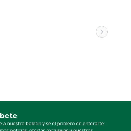
íbete
ción a nuestro boletín
e a nuestro boletín y sé el primero en enterarte
timas noticias, ofertas exclusivas y nuestros