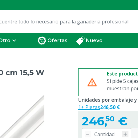
Otro
Ofertas
Nuevo
0 cm 15,5 W
Este produc
Si pide 5 caja
muestran por 
Unidades por embalaje y
1+ Piezas
246,50 €
246,
€
50