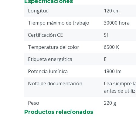
Especificaciones
Longitud
120 cm
Tiempo máximo de trabajo
30000 hora
Certificación CE
Sí
Temperatura del color
6500 K
Etiqueta energética
E
Potencia lumínica
1800 lm
Nota de documentación
Lea siempre l
antes de utili
Peso
220 g
Productos relacionados
Tipo lámpara
LED
Color de la luz
Luz fría