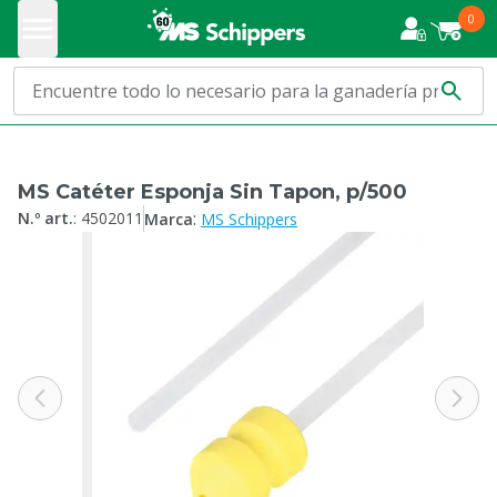
0
MS Catéter Esponja Sin Tapon, p/500
:
N.º art.
:
4502011
Marca
MS Schippers