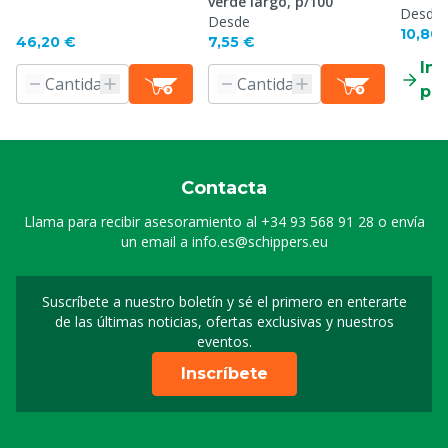
verde largo, p/100
Desde
Desde
10,80 
46,20 €
7,55 €
Inf
pr
Contacta
Llama para recibir asesoramiento al
+34 93 568 91 28
o envía
un email a
info.es@schippers.eu
Suscríbete a nuestro boletín y sé el primero en enterarte
Suscripción a nuestro bo
de las últimas noticias, ofertas exclusivas y nuestros
eventos.
Inscríbete