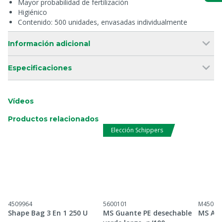
Mayor probabilidad de fertilización
Higiénico
Contenido: 500 unidades, envasadas individualmente
Información adicional
Especificaciones
Vídeos
Productos relacionados
Elección Schippers
4509964
5600101
M45043
Shape Bag 3 En 1 250 U
MS Guante PE desechable
MS Ace