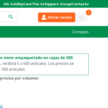
MS Gold
HyCare
The Schippers Group
Contacto
0
Iniciar sesión
Consejos
to viene empaquetado en cajas de 500
s, recibirá 5 x 500 artículos. Los precios se
500 artículos.
 precios por volumen
lé