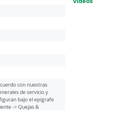
Vídeos
Previstas de lubricante: sí
Tapón: sí
Extensión: no
Sonda intrauterina: no
acuerdo con nuestras
nerales de servicio y
figuran bajo el epígrafe
liente -> Quejas &
 la parte inferior de esta