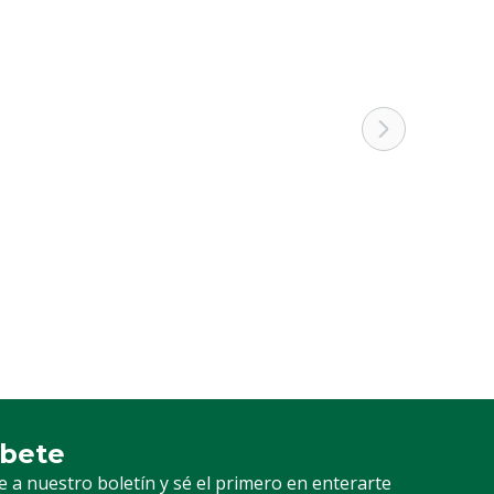
íbete
ción a nuestro boletín
e a nuestro boletín y sé el primero en enterarte