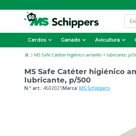
Cerdos
Ganado
Avicultura
MS Safe Catéter higiénico amarillo + lubricante, p/5
MS Safe Catéter higiénico am
lubricante, p/500
N.º art.
:
4502021
Marca
:
MS Schippers