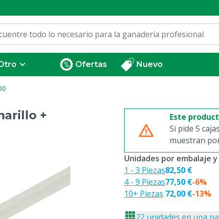
Otro
Ofertas
Nuevo
00
arillo +
Este produc
Si pide 5 caja
muestran por 
Unidades por embalaje y
1 - 3 Piezas
82,50 €
4 - 9 Piezas
77,50 €
-6%
10+ Piezas
72,00 €
-13%
22 unidades en una pa