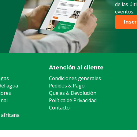
de las úl
eventos.
Insc
Atención al cliente
agas
Condiciones generales
del agua
Pedidos & Pago
lores
Quejas & Devolución
onal
Política de Privacidad
Contacto
 africana