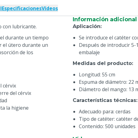
l
Especificaciones
Vídeos
Información adicional
 con lubricante.
Aplicación
:
el durante un tiempo
Se introduce el catéter c
r el útero durante un
Después de introducir 5-
bsorción de los
embalaje
Medidas del producto
:
Longitud: 55 cm
Espuma de diámetro: 22
l cérvix
Diámetro del mango: 13
rre del cérvix
dad
Características técnicas
:
ta la higiene
Adecuado para: cerdas
Tipo de catéter: catéter 
Contenido: 500 unidades
Envasadas individualmente