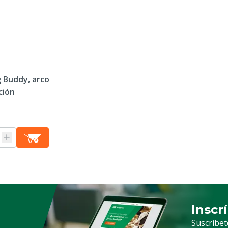
 Buddy, arco
ción
Inscr
Suscrip
Suscríbet