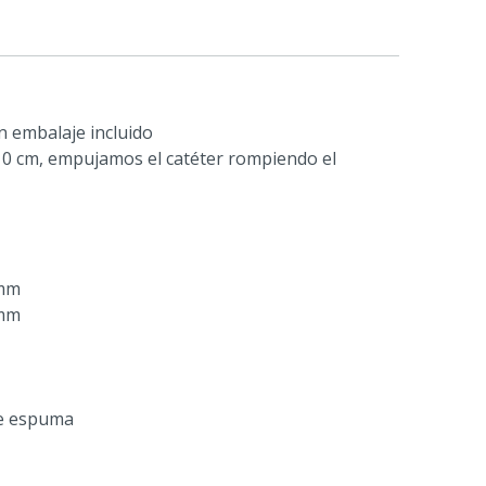
on embalaje incluido
10 cm, empujamos el catéter rompiendo el
 mm
 mm
de espuma
: sí