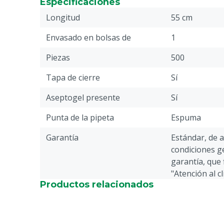
Especificaciones
Longitud
55 cm
Envasado en bolsas de
1
Piezas
500
Tapa de cierre
Sí
Aseptogel presente
Sí
Punta de la pipeta
Espuma
Garantía
Estándar, de 
condiciones ge
garantía, que 
"Atención al c
Productos relacionados
Devolución" en
página web.
Especie animal
Cerdos