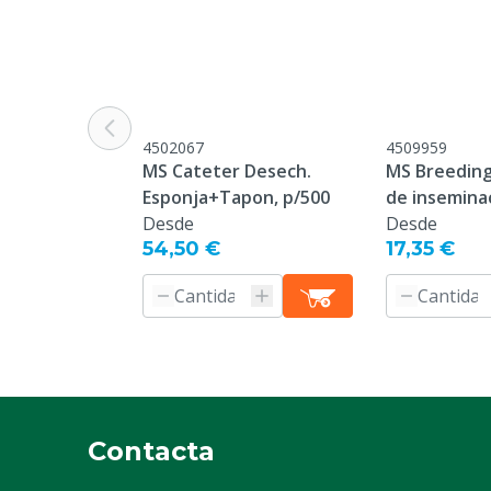
Especie animal específica
Cerdas
Color
Amarillo
4502067
4509959
MS Cateter Desech.
MS Breeding
Esponja+Tapon, p/500
de insemina
Desde
Desde
54,50 €
17,35 €
Contacta