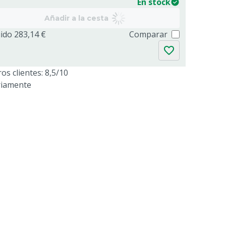
En stock
Añadir a la cesta
uido 283,14 €
Comparar
os clientes: 8,5/10
riamente