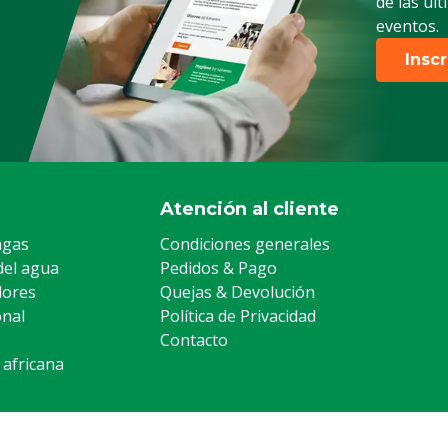
de las úl
eventos.
Insc
Atención al cliente
agas
Condiciones generales
del agua
Pedidos & Pago
lores
Quejas & Devolución
onal
Política de Privacidad
Contacto
 africana