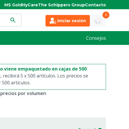
MS Gold
HyCare
The Schippers Group
Contacto
0
Iniciar sesión
Consejos
to viene empaquetado en cajas de 500
s, recibirá 5 x 500 artículos. Los precios se
500 artículos.
 precios por volumen