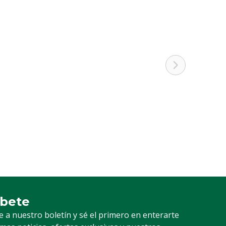
íbete
ción a nuestro boletín
e a nuestro boletín y sé el primero en enterarte