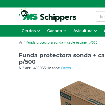
Cerdos
Ganado
Avicultura
Funda protectora sonda + cable escáner p/500
Funda protectora sonda + ca
p/500
N.º art.
:
4509551
Marca
:
Otros