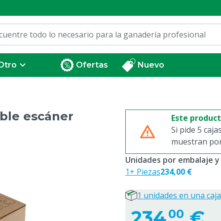
Otro
Ofertas
Nuevo
ble escáner
Este produc
Si pide 5 caja
muestran por 
Unidades por embalaje y
1+ Piezas
234,00 €
1 unidades en una caja
234,
€
00