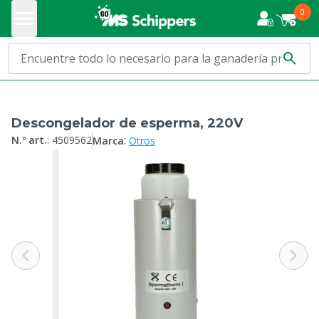
0
Descongelador de esperma, 220V
:
N.º art.
:
4509562
Marca
Otros