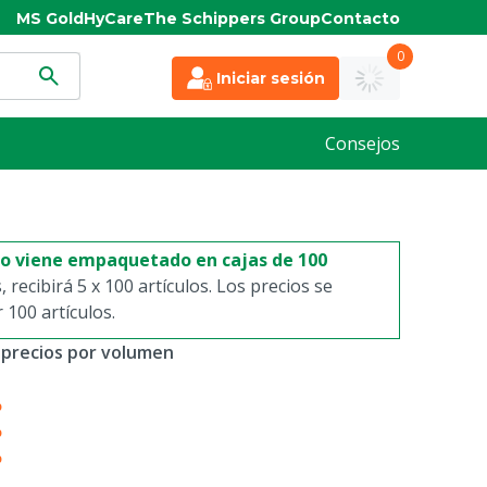
MS Gold
HyCare
The Schippers Group
Contacto
0
Iniciar sesión
Consejos
to viene empaquetado en cajas de 100
s, recibirá 5 x 100 artículos. Los precios se
100 artículos.
 precios por volumen
%
%
%