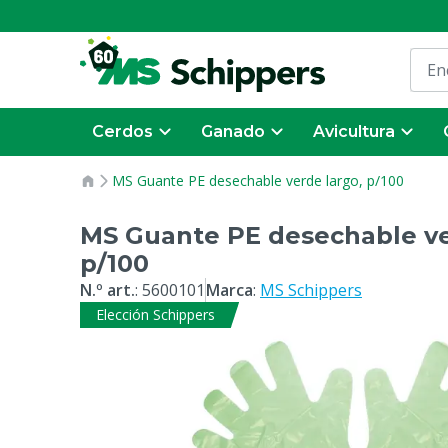
Cerdos
Ganado
Avicultura
MS Guante PE desechable verde largo, p/100
MS Guante PE desechable ve
p/100
N.º art.
:
5600101
Marca
:
MS Schippers
Elección Schippers