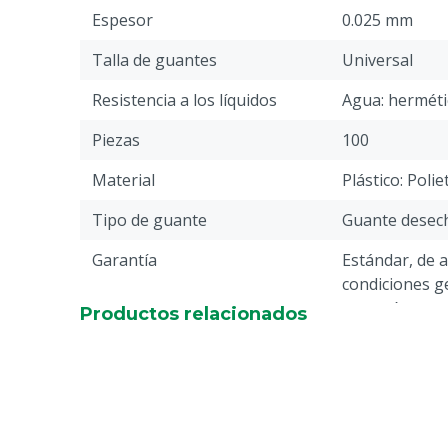
Espesor
0.025 mm
Talla de guantes
Universal
Resistencia a los líquidos
Agua: herméti
Piezas
100
Material
Plástico: Polie
Tipo de guante
Guante desec
Garantía
Estándar, de 
condiciones ge
garantía, que 
Productos relacionados
"Atención al c
Devolución" en
página web.
Peso
9 g