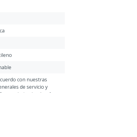
ca
tileno
hable
acuerdo con nuestras
nerales de servicio y
figuran bajo el epígrafe
liente -> Quejas &
 la parte inferior de esta