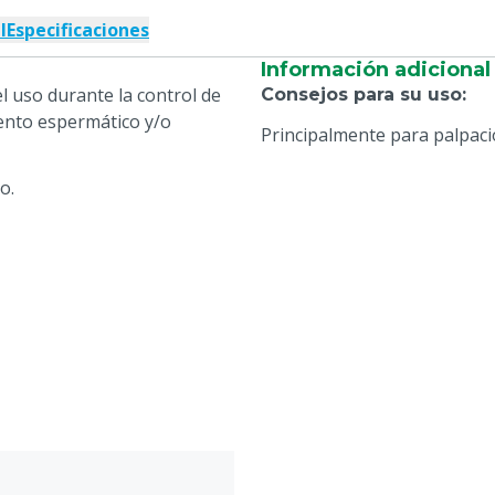
l
Especificaciones
Información adicional
l uso durante la control de
Consejos para su uso
:
ento espermático y/o
Principalmente para palpac
o.