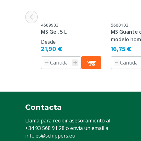
Tipo de ropa
Guante
Especie animal
Ganado, Cerdo
Otro
4509903
5600103
MS Gel, 5 L
MS Guante 
Guante de uso
Otros
modelo homb
Desde
Guante de recubrimiento
21,90 €
No
16,75 €
Color
Verde
Contacta
Llama para recibir asesoramiento al
+34 93 568 91 28
o envía un email a
info.es@schippers.eu