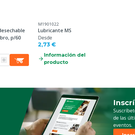
s, Aves, Ovejas, Cabras,
M1901022
desechable
Lubricante MS
ro, p/60
Desde
2,73 €
Información del
producto
Inscr
Suscrip
Suscríbet
de las úl
eventos.