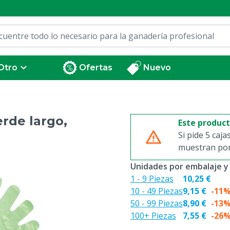
Otro
Ofertas
Nuevo
rde largo,
Este produc
Si pide 5 caja
muestran por 
Unidades por embalaje y
1 - 9 Piezas
10,25 €
10 - 49 Piezas
9,15 €
-11
50 - 99 Piezas
8,90 €
-13
100+ Piezas
7,55 €
-26