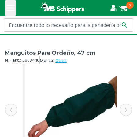
0
Manguitos Para Ordeño, 47 cm
:
N.º art.
:
5603440
Marca
Otros