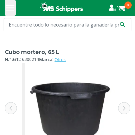
0
Cubo mortero, 65 L
:
N.º art.
:
6300214
Marca
Otros