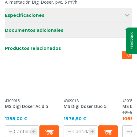
Alimentación Digi Doser, pvc, 5 m³/h
Especificaciones
Documentos adicionales
Feedback
Productos relacionados
Ofert
4309015
4309018
430953
MS Digi Doser Acid 5
MS Digi Doser Duo 5
MS Dig
1256,5
1358,00 €
1976,50 €
1068,