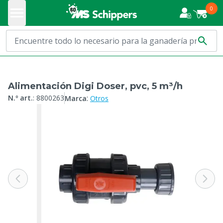
0
Alimentación Digi Doser, pvc, 5 m³/h
:
N.º art.
:
8800263
Marca
Otros