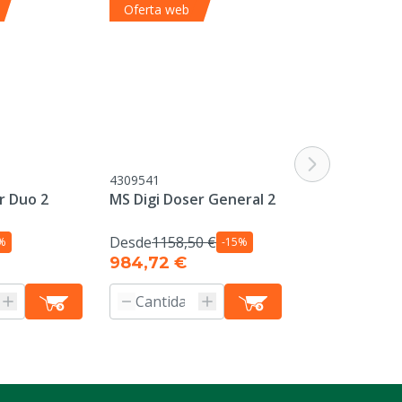
Oferta web
4309541
4309547
r Duo 2
MS Digi Doser General 2
MS Digi Doser
Desde
1158,50 €
%
-15%
984,72 €
1397,50 €