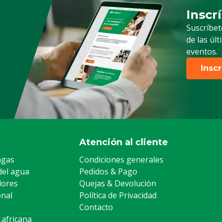
Inscr
Suscrip
Suscríbet
de las úl
eventos.
Insc
Atención al cliente
agas
Condiciones generales
del agua
Pedidos & Pago
lores
Quejas & Devolución
onal
Política de Privacidad
Contacto
 africana