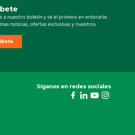
íbete
ción a nuestro boletín
e a nuestro boletín y sé el primero en enterarte
timas noticias, ofertas exclusivas y nuestros
ríbete
Síganos en redes sociales