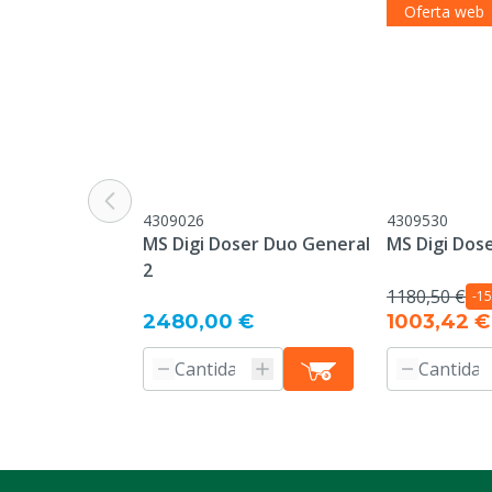
Oferta web
4309026
4309530
MS Digi Doser Duo General
MS Digi Dose
2
1180,50 €
-1
2480,00 €
1003,42 €