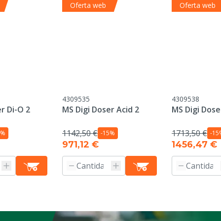
Oferta web
Oferta web
4309535
4309538
r Di-O 2
MS Digi Doser Acid 2
MS Digi Dose
1142,50 €
1713,50 €
5%
-15%
-15
971,12 €
1456,47 €