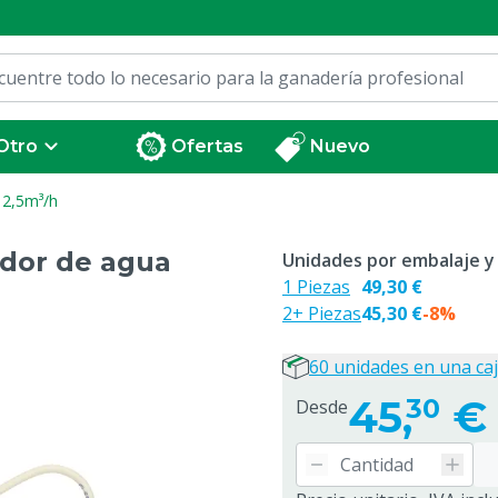
Otro
Ofertas
Nuevo
 2,5m³/h
dor de agua
Unidades por embalaje y
1 Piezas
49,30 €
2+ Piezas
45,30 €
-8%
60 unidades en una ca
45,
€
30
Desde