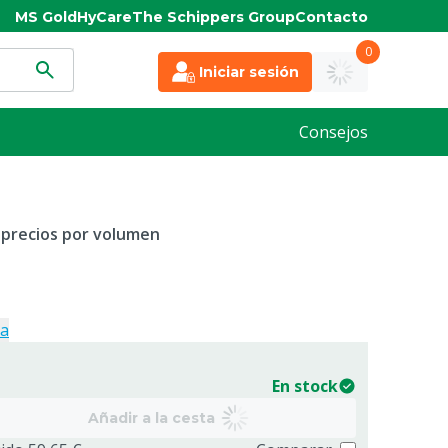
MS Gold
HyCare
The Schippers Group
Contacto
0
Iniciar sesión
Consejos
 precios por volumen
ja
En stock
Añadir a la cesta