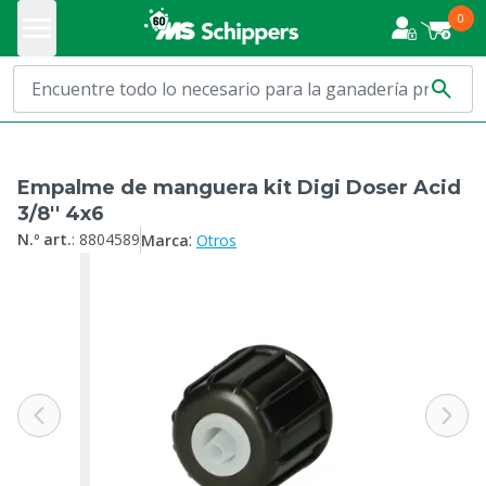
0
Empalme de manguera kit Digi Doser Acid
3/8'' 4x6
:
N.º art.
:
8804589
Marca
Otros