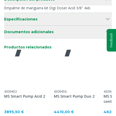
Empalme de manguera kit Digi Doser Acid 3/8" 4x6.
Especificaciones
Documentos adicionales
Feedback
Productos relacionados
Guía
Guía
Guía
4309453
4309456
430946
MS Smart Pump Acid 2
MS Smart Pump Duo 2
MS Sm
contro
3895,50 €
4410,00 €
4620,