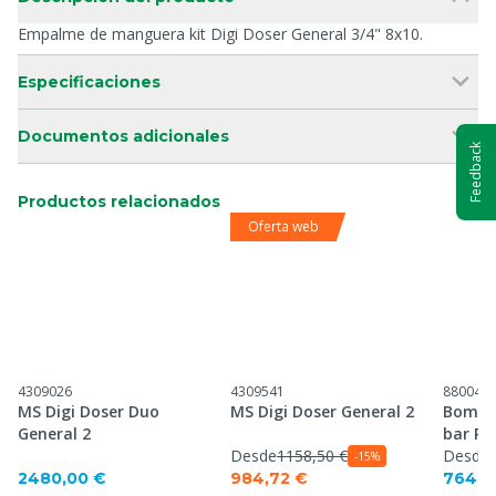
Empalme de manguera kit Digi Doser General 3/4" 8x10.
Especificaciones
Documentos adicionales
Feedback
Productos relacionados
Oferta web
4309026
4309541
880046
MS Digi Doser Duo
MS Digi Doser General 2
Bomba 
General 2
bar P&
Desde
1158,50 €
Desde
-15%
2480,00 €
984,72 €
764,5