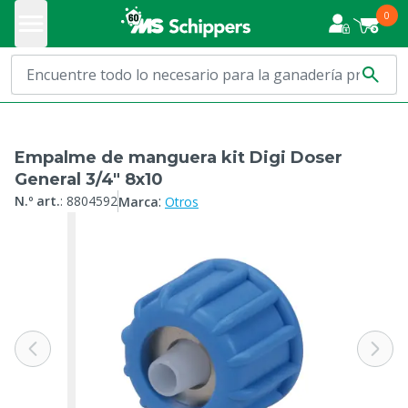
0
Empalme de manguera kit Digi Doser
General 3/4" 8x10
:
N.º art.
:
8804592
Marca
Otros