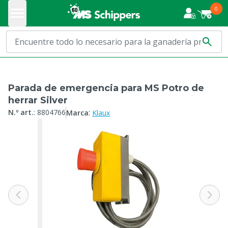
0
Parada de emergencia para MS Potro de
herrar Silver
:
N.º art.
:
8804766
Marca
Klaux