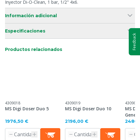
Inyector Di-O-Clean, 1 bar, 1/2" 4x6.
Información adicional
Especificaciones
Feedback
Productos relacionados
4309018
4309019
430902
MS Digi Doser Duo 5
MS Digi Doser Duo 10
MS Dig
Genera
1976,50 €
2196,00 €
2480,