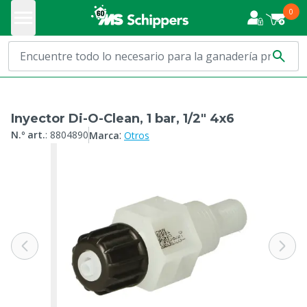
0
Inyector Di-O-Clean, 1 bar, 1/2" 4x6
:
N.º art.
:
8804890
Marca
Otros