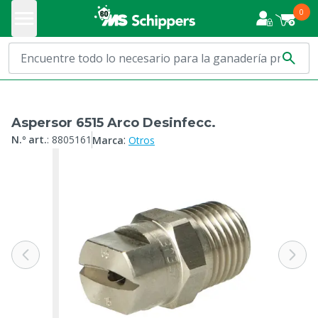
0
Aspersor 6515 Arco Desinfecc.
:
N.º art.
:
8805161
Marca
Otros