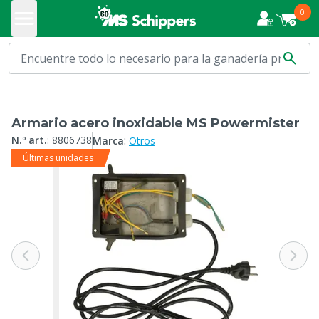
0
Armario acero inoxidable MS Powermister
:
N.º art.
:
8806738
Marca
Otros
Últimas unidades