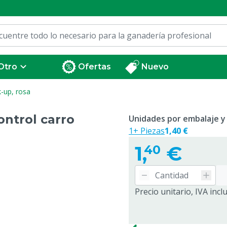
Otro
Ofertas
Nuevo
k-up, rosa
ontrol carro
Unidades por embalaje y
1+ Piezas
1,40 €
1,
€
40
Precio unitario, IVA incl