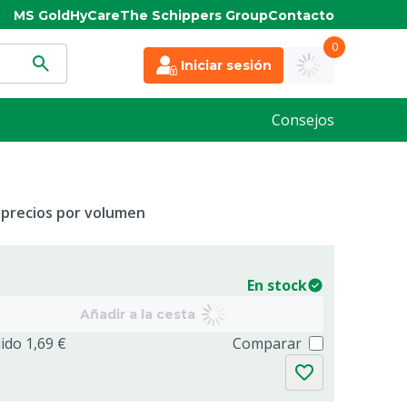
MS Gold
HyCare
The Schippers Group
Contacto
0
Iniciar sesión
Consejos
 precios por volumen
En stock
Añadir a la cesta
uido 1,69 €
Comparar