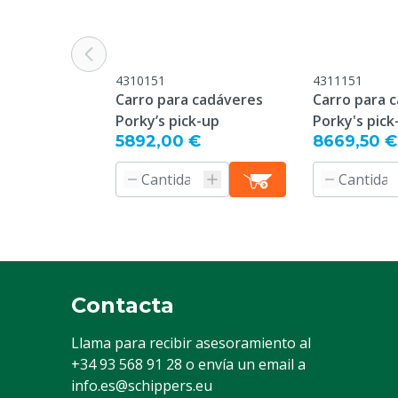
4310151
4311151
Carro para cadáveres
Carro para 
Porky’s pick-up
Porky's pick
5892,00 €
8669,50 €
Contacta
Llama para recibir asesoramiento al
+34 93 568 91 28
o envía un email a
info.es@schippers.eu