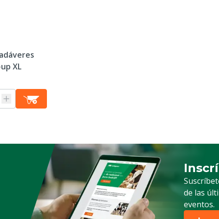
cadáveres
-up XL
Inscr
Suscrip
Suscríbet
de las úl
eventos.