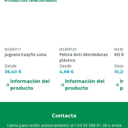
Productos relacionados
M3409711
M3409720
M34097
Juguete Easyfix Luna
Pelota Anti-Mordeduras
MS Bar
plástico
Desde
Desde
Desde
36,40 €
4,68 €
10,25 
Información del
Información del
Inf
producto
producto
pr
Contacta
Llama para recibir asesoramiento al
+34 93 568 91 28
o envía