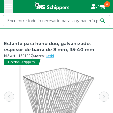
0
Estante para heno dúo, galvanizado,
espesor de barra de 8 mm, 35-40 mm
:
N.º art.
:
1501007
Marca
Kerbl
Elección Schippers