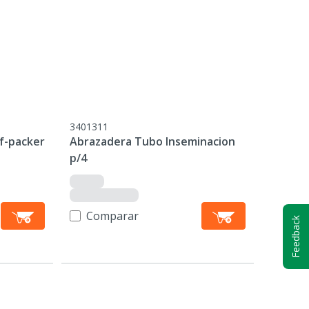
3401311
f-packer
Abrazadera Tubo Inseminacion
p/4
Comparar
Feedback