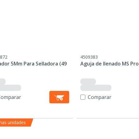
872
4509383
ador 5Mm Para Selladora (49
Aguja de llenado MS Pro
Comparar
Comparar
mas unidades