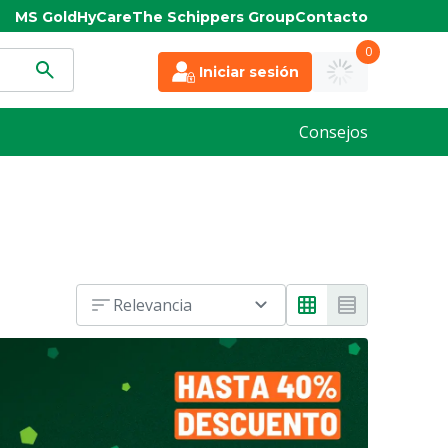
MS Gold
HyCare
The Schippers Group
Contacto
0
Iniciar sesión
Consejos
Relevancia