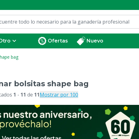
Otro
Ofertas
Nuevo
shape bag
nar bolsitas shape bag
tados
1
-
11
de
11
Mostrar por 100