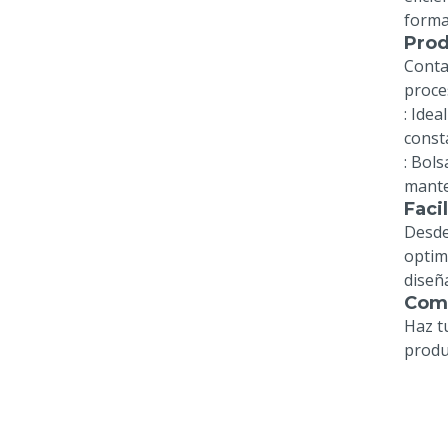
forma 
Prod
Conta
proce
: Ide
const
: Bol
mante
Faci
Desde
optim
diseñ
Comp
Haz t
produ