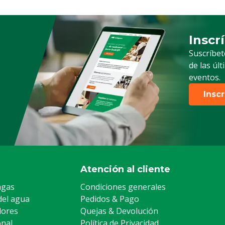
Inscr
Suscrip
Suscríbet
de las úl
eventos.
Insc
Atención al cliente
agas
Condiciones generales
del agua
Pedidos & Pago
lores
Quejas & Devolución
onal
Política de Privacidad