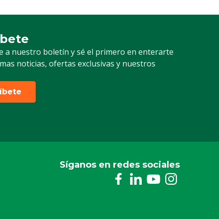
íbete
ción a nuestro boletín
e a nuestro boletín y sé el primero en enterarte
timas noticias, ofertas exclusivas y nuestros
ríbete
Síganos en redes sociales