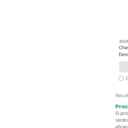
4509
Cha
Des
Resul
Proc
El pr
cerdo
efici