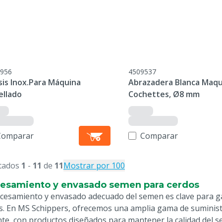
956
4509537
sis Inox.Para Máquina
Abrazadera Blanca Maqu
ellado
Cochettes, Ø8 mm
Comparar
Comparar
tados
1
-
11
de
11
Mostrar por 100
esamiento y envasado semen para cerdos
ocesamiento y envasado adecuado del semen es clave para gara
s. En MS Schippers, ofrecemos una amplia gama de suminis
ente, con productos diseñados para mantener la calidad del 