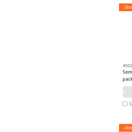
Últi
4502
Sem
pac
Últi