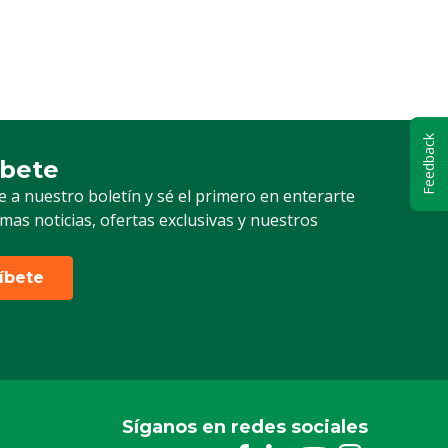
Feedback
íbete
ción a nuestro boletín
e a nuestro boletín y sé el primero en enterarte
timas noticias, ofertas exclusivas y nuestros
ríbete
Síganos en redes sociales