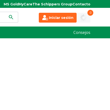
MS Gold
HyCare
The Schippers Group
Contacto
0
Iniciar sesión
Consejos