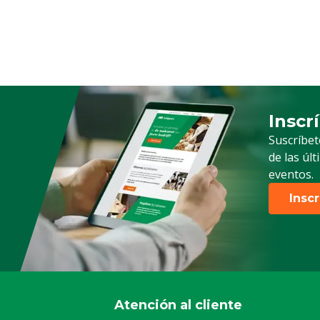
Inscr
Suscrip
Suscríbet
de las úl
eventos.
Insc
Atención al cliente