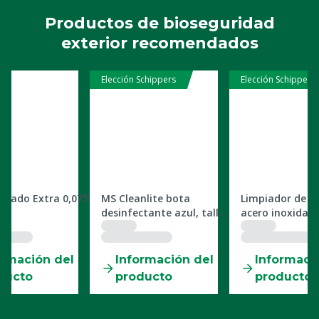
Productos de bioseguridad
exterior recomendados
Elección Schippers
Elección Schippers
5509930BLU37
2505850
lzado Extra 0,075
MS Cleanlite bota
Limpiador de b
50
desinfectante azul, talla
acero inoxidabl
37
ormación del
Información del
Informaci
ducto
producto
producto