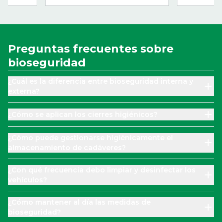
nado y
Preguntas frecuentes sobre
bioseguridad
¿Cuál es la diferencia entre bioseguridad interna y
externa?
¿Cómo se aplican los cierres higiénicos?
¿Cómo puede gestionarse higiénicamente el
almacenamiento de cadáveres?
¿Con qué frecuencia debo limpiar y desinfectar los
vehículos?
¿Cómo mantener al día las medidas de
bioseguridad?