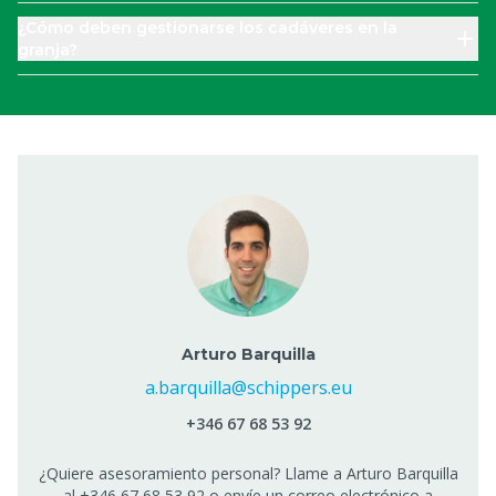
¿Cómo deben gestionarse los cadáveres en la
granja?
Arturo Barquilla
a.barquilla@schippers.eu
+346 67 68 53 92
¿Quiere asesoramiento personal? Llame a Arturo Barquilla
al +346 67 68 53 92 o envíe un correo electrónico a