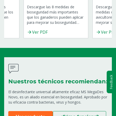
ales
Descargue las 8 medidas de
Descargue l
 que los
bioseguridad más importantes
medidas de 
ueden
que los ganaderos pueden aplicar
avicultores 
para mejorar su bioseguridad
mejorar su 
revenir
externa y prevenir brotes de
prevenir br
Ver PDF
Ver PD
 en sus
enfermedades en sus
en sus expl
explotaciones.
Feedback
Nuestros técnicos recomiendan:
El desinfectante universal altamente eficaz MS MegaDes
Novo, es un aliado esencial en bioseguridad. Aprobado por
su eficacia contra bacterias, virus y hongos.