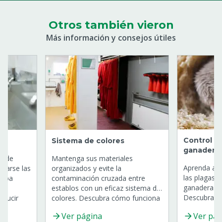
Otros también vieron
Más información y consejos útiles
Control d
Sistema de colores
ganadería
s de
Mantenga sus materiales
Aprenda a c
avarse las
organizados y evite la
las plagas e
ropa
contaminación cruzada entre
ganadera co
establos con un eficaz sistema de
Descubra lo
educir
colores. Descubra cómo funciona
técnicas par
esgo de
el código de colores en ganadería.
Ver página
Ver pág
dades de