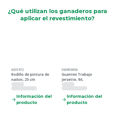
¿Qué utilizan los ganaderos para
aplicar el revestimiento?
6301972
5609590S9
4
5
Rodillo de pintura de
Guantes Trabajo
E
nailon, 25 cm
Jersette, 9/L
l
Información del
Información del
producto
producto