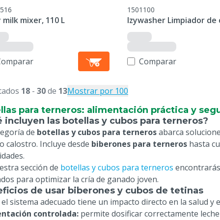
516
1501100
 milk mixer, 110 L
Izywasher Limpiador de
Comparar
Comparar
tados
18
-
30
de
13
Mostrar por 100
llas para terneros: alimentación práctica y seg
 incluyen las botellas y cubos para terneros?
tegoría de
botellas y cubos para terneros
abarca soluciones
 o calostro. Incluye desde
biberones para terneros
hasta cu
idades.
estra sección de
botellas y cubos para terneros
encontrarás 
dos para optimizar la cría de ganado joven.
ficios de usar biberones y cubos de tetinas
 el sistema adecuado tiene un impacto directo en la salud y e
ntación controlada:
permite dosificar correctamente leche