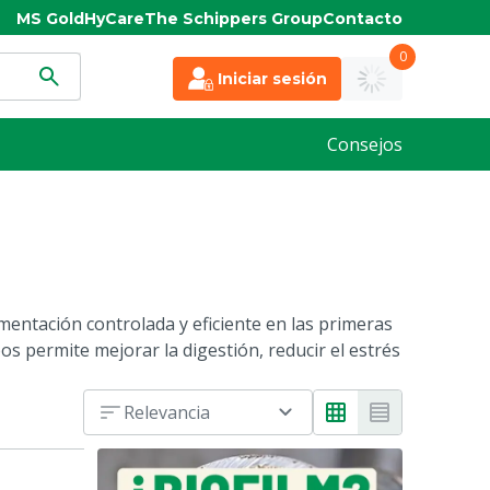
MS Gold
HyCare
The Schippers Group
Contacto
0
Iniciar sesión
Consejos
mentación controlada y eficiente en las primeras
s permite mejorar la digestión, reducir el estrés
Relevancia