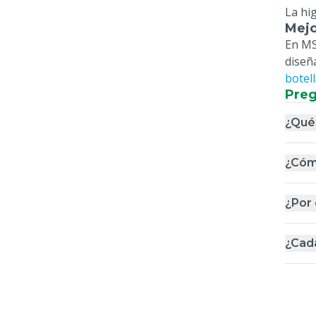
La hi
Mejo
En MS
diseñ
botel
Preg
¿Qué 
¿Cómo
¿Por
¿Cada