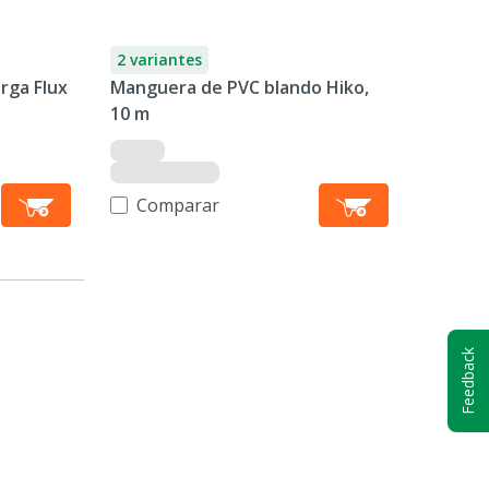
2 variantes
arga Flux
Manguera de PVC blando Hiko,
10 m
Comparar
Feedback