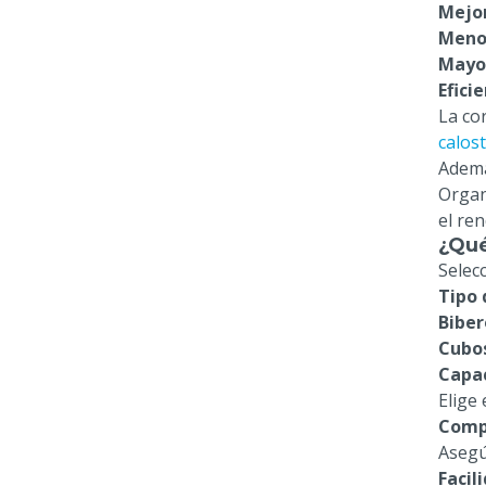
Mejor
Menor
Mayor
Efici
La co
calos
Ademá
Organ
el re
¿Qué
Selec
Tipo 
Biber
Cubos
Capa
Elige
Comp
Asegú
Facil