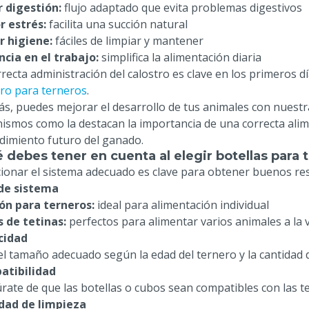
 digestión:
flujo adaptado que evita problemas digestivos
 estrés:
facilita una succión natural
 higiene:
fáciles de limpiar y mantener
encia en el trabajo:
simplifica la alimentación diaria
rrecta administración del calostro es clave en los primeros 
tro para terneros
.
s, puedes mejorar el desarrollo de tus animales con nues
ismos como la destacan la importancia de una correcta alim
ndimiento futuro del ganado.
 debes tener en cuenta al elegir botellas para 
cionar el sistema adecuado es clave para obtener buenos re
de sistema
ón para terneros:
ideal para alimentación individual
 de tetinas:
perfectos para alimentar varios animales a la 
cidad
 el tamaño adecuado según la edad del ternero y la cantidad 
atibilidad
rate de que las botellas o cubos sean compatibles con las tet
idad de limpieza