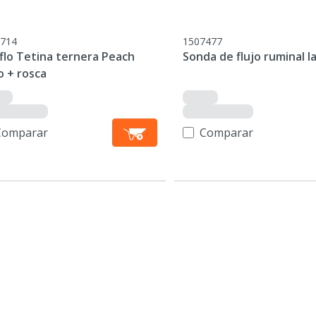
714
1507477
flo Tetina ternera Peach
Sonda de flujo ruminal l
o + rosca
Comparar
Comparar