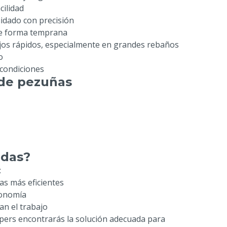
cilidad
idado con precisión
de forma temprana
jos rápidos, especialmente en grandes rebaños
o
condiciones
 de pezuñas
adas?
:
s más eficientes
gonomía
an el trabajo
ppers encontrarás la solución adecuada para