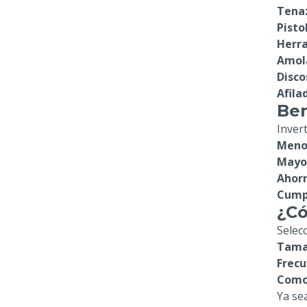
Tenaz
Pisto
Herra
Amola
Disco
Afila
Ben
Inver
Menos
Mayor
Ahorr
Cump
¿Có
Selec
Tamañ
Frecu
Como
Ya se