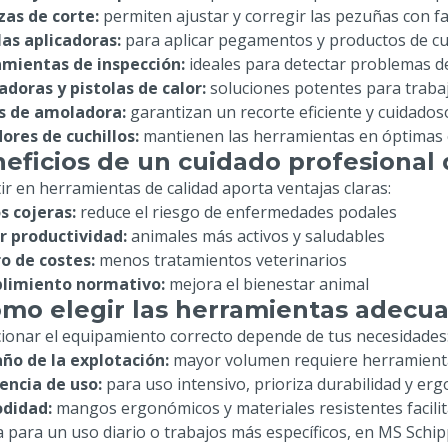
as de corte:
permiten ajustar y corregir las pezuñas con fa
las aplicadoras:
para aplicar pegamentos y productos de cu
mientas de inspección:
ideales para detectar problemas 
doras y pistolas de calor:
soluciones potentes para traba
s de amoladora:
garantizan un recorte eficiente y cuidados
dores de cuchillos:
mantienen las herramientas en óptimas 
eficios de un cuidado profesional
tir en herramientas de calidad aporta ventajas claras:
 cojeras:
reduce el riesgo de enfermedades podales
 productividad:
animales más activos y saludables
o de costes:
menos tratamientos veterinarios
limiento normativo:
mejora el bienestar animal
mo elegir las herramientas adecu
cionar el equipamiento correcto depende de tus necesidades
o de la explotación:
mayor volumen requiere herramienta
encia de uso:
para uso intensivo, prioriza durabilidad y er
didad:
mangos ergonómicos y materiales resistentes facilit
a para un uso diario o trabajos más específicos, en MS Schi