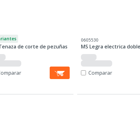
ariantes
0605530
Tenaza de corte de pezuñas
MS Legra electrica dobl
Comparar
Comparar