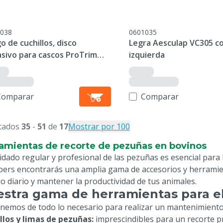
038
0601035
o de cuchillos, disco
Legra Aesculap VC305 c
asivo para cascos ProTrim
izquierda
0
Comparar
Comparar
tados
35
-
51
de
17
Mostrar por 100
amientas de recorte de pezuñas en bovinos
idado regular y profesional de las pezuñas es esencial para 
pers encontrarás una amplia gama de accesorios y herramienta
jo diario y mantener la productividad de tus animales.
stra gama de herramientas para e
nemos de todo lo necesario para realizar un mantenimiento 
llos y limas de pezuñas:
imprescindibles para un recorte p