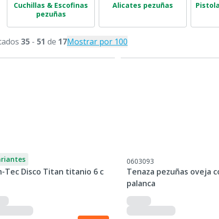
Cuchillas & Escofinas
Alicates pezuñas
Pistol
pezuñas
tados
35
-
51
de
17
Mostrar por 100
ariantes
0603093
-Tec Disco Titan titanio 6 c
Tenaza pezuñas oveja c
palanca