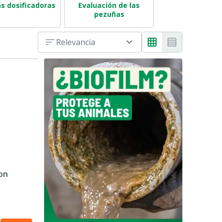
as dosificadoras
Evaluación de las
Amoladoras ang
pezuñas
& Pistolas aire c
Relevancia
on