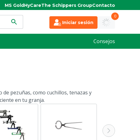
MS Gold
HyCare
The Schippers Group
Contacto
0
Iniciar sesión
Consejos
o de pezuñas, como cuchillos, tenazas y
iente en tu granja.