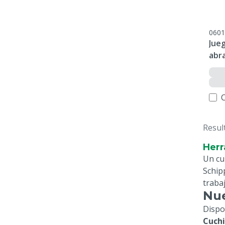
0601
Jueg
abr
p/1
Resul
Herr
Un cu
Schip
traba
Nue
Dispo
Cuchi