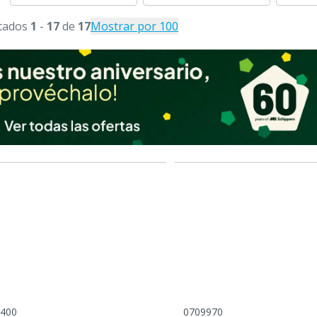
tados
1
-
17
de
17
Mostrar por 100
400
0709970