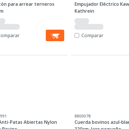
tón para arrear terneros
Empujador Eléctrico Ka
cm
Kathrein
Comparar
Comparar
991
8800078
Anti-Patas Abiertas Nylon
Cuerda bovinos azul-bla