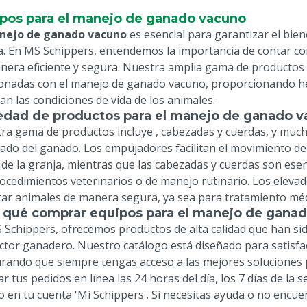
pos para el manejo de ganado vacuno
anejo de ganado vacuno
es esencial para garantizar el bien
a. En MS Schippers, entendemos la importancia de contar con
nera eficiente y segura. Nuestra amplia gama de productos 
ionadas con el manejo de ganado vacuno, proporcionando herr
an las condiciones de vida de los animales.
edad de productos para el manejo de ganado 
ra gama de productos incluye
, cabezadas y cuerdas,
y much
ado del ganado. Los empujadores facilitan el movimiento de 
 de la granja, mientras que las cabezadas y cuerdas son esen
rocedimientos veterinarios o de manejo rutinario. Los eleva
tar animales de manera segura, ya sea para tratamiento méd
 qué comprar equipos para el manejo de gana
 Schippers, ofrecemos productos de alta calidad que han s
ector ganadero. Nuestro catálogo está diseñado para satisfac
rando que siempre tengas acceso a las mejores soluciones 
ar tus pedidos en línea las 24 horas del día, los 7 días de la
o en tu cuenta 'Mi Schippers'. Si necesitas ayuda o no encu