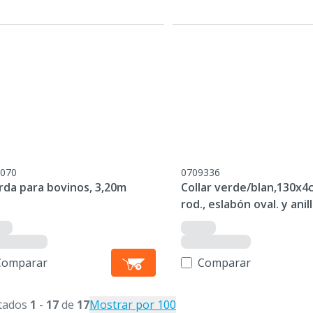
070
0709336
rda para bovinos, 3,20m
Collar verde/blan,130x4
rod., eslabón oval. y anil
Comparar
Comparar
tados
1
-
17
de
17
Mostrar por 100