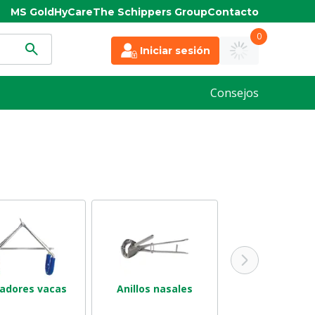
MS Gold
HyCare
The Schippers Group
Contacto
0
Iniciar sesión
Consejos
vadores vacas
Anillos nasales
Anilla evita-m