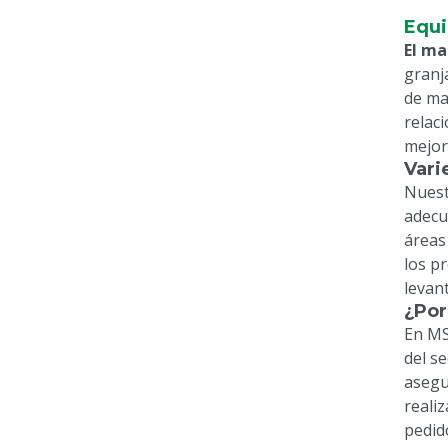
Equi
El m
granj
de ma
relac
mejor
Vari
Nuest
adecu
áreas
los p
levan
¿Por
En MS
del s
asegu
realiz
pedid