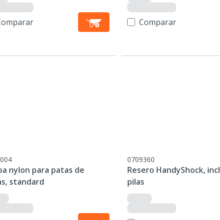
Comparar
Comparar
004
0709360
ba nylon para patas de
Resero HandyShock, inc
as, standard
pilas