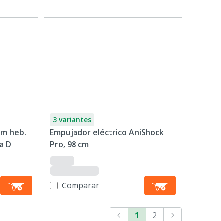
3 variantes
cm heb.
Empujador eléctrico AniShock
la D
Pro, 98 cm
Comparar
1
2