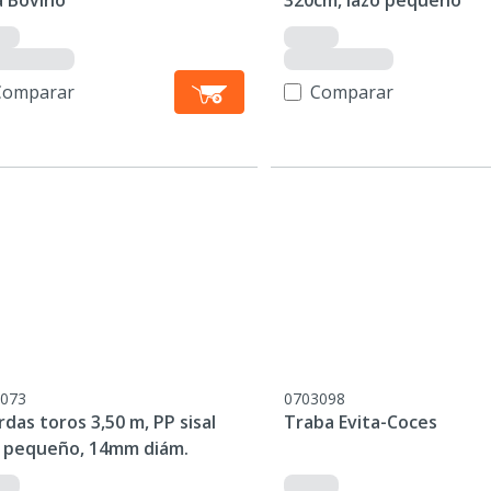
a Bovino
320cm, lazo pequeño
Comparar
Comparar
073
0703098
das toros 3,50 m, PP sisal
Traba Evita-Coces
o pequeño, 14mm diám.