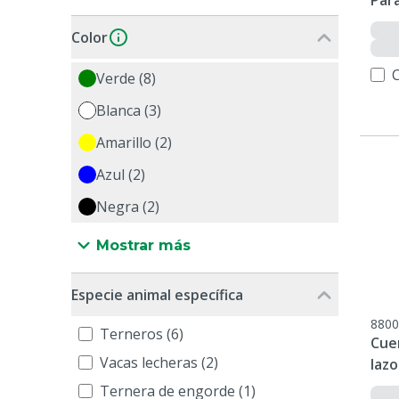
Par
Color
Verde (8)
Blanca (3)
Amarillo (2)
Azul (2)
Negra (2)
Mostrar más
Especie animal específica
8800
Terneros (6)
Cuer
Vacas lecheras (2)
laz
Ternera de engorde (1)