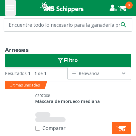
0
Arneses
Filtro
Resultados
1
-
1
de
1
Relevancia
Últimas unidades
0307008
Máscara de morueco mediana
Comparar