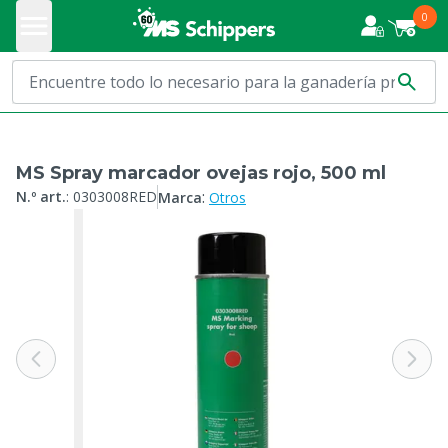
0
MS Spray marcador ovejas rojo, 500 ml
:
N.º art.
:
0303008RED
Marca
Otros