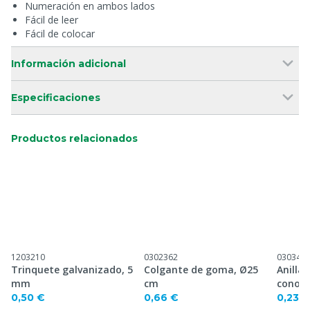
Numeración en ambos lados
Fácil de leer
Fácil de colocar
Información adicional
Especificaciones
Productos relacionados
1203210
0302362
030346
Trinquete galvanizado, 5
Colgante de goma, Ø25
Anilla
mm
cm
conos
0,50 €
0,66 €
0,23 €