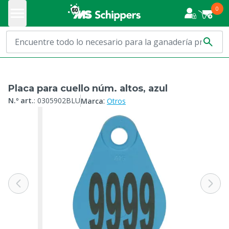
0
Placa para cuello núm. altos, azul
:
N.º art.
:
0305902BLU
Marca
Otros