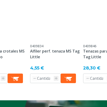
acuerdo con nuestras
nerales de servicio y
figuran bajo el epígrafe
liente -> Quejas &
 la parte inferior de esta
0409834
0409846
a crotales MS
Alfiler perf. tenaza MS Tag
Tenazas para
ro
Little
Tag Little
 ha sido encargado
 para usted y no puede
4,55 €
28,30 €
 o devuelto después del