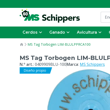
Cerdos
Ganado
Avicultura
MS Tag Torbogen LIM-BLULPPRCA100
MS Tag Torbogen LIM-BLUL
N.º art.
:
0409909BLU-100
Marca
:
MS Schippers
Diseño propio