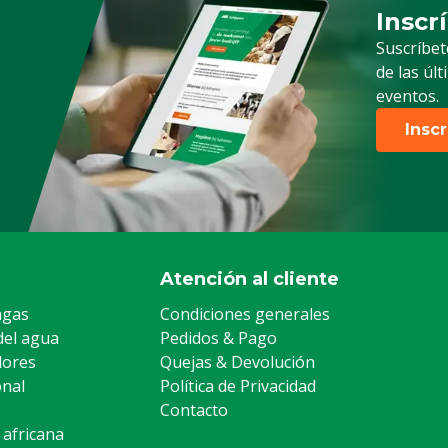
Inscr
Suscrip
Suscríbet
de las úl
eventos.
Insc
Atención al cliente
agas
Condiciones generales
del agua
Pedidos & Pago
lores
Quejas & Devolución
onal
Política de Privacidad
Contacto
 africana