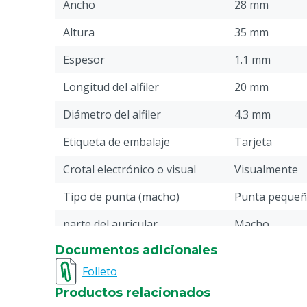
Ancho
28 mm
Altura
35 mm
Espesor
1.1 mm
Longitud del alfiler
20 mm
Diámetro del alfiler
4.3 mm
Etiqueta de embalaje
Tarjeta
Crotal electrónico o visual
Visualmente
Tipo de punta (macho)
Punta peque
parte del auricular
Macho
Documentos adicionales
Piezas
100
Folleto
Imprimir
Impreso
Productos relacionados
Conexión tipo pin
Little