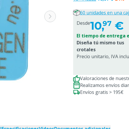
60 unidades en una ca
10,
€
97
Desde
El tiempo de entrega e
Diseña tú mismo tus
crotales
Precio unitario, IVA incl
Valoraciones de nuestr
Realizamos envíos dia
Envíos gratis > 195€
l
Especificaciones
Vídeos
Documentos adicionales