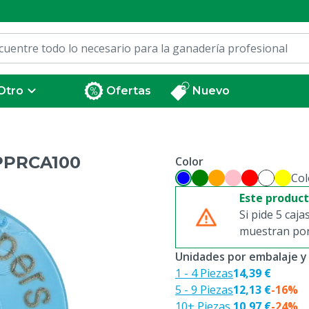
Otro
Ofertas
Nuevo
PPRCA100
Color
Col
Este produc
Si pide 5 caja
muestran por 
Unidades por embalaje y
1 - 4 Piezas
14,39 €
5 - 9 Piezas
12,13 €
-16%
10+ Piezas
10,97 €
-24%