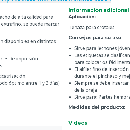
Información adicional
cho de alta calidad para
Aplicación
:
n extrafino, se puede marcar
Tenaza para crotales
Consejos para su uso
:
n disponibles en distintos
Sirve para lechones jóve
Las etiquetas se clasifica
ones de impresión
para colocarlos fácilmente
s.
El alfiler fino de inserci
icatrización
durante el pinchazo y mej
iodo óptimo entre 1 y 3 días)
Siempre se debe insertar l
de la oreja
Sirve para: Partes hembra
Medidas del producto
:
Dimensiones: 35 x 28 mm (
Vídeos
Grosor: 1,1 mm