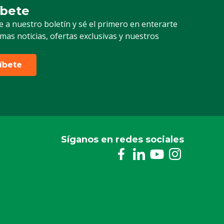
íbete
ción a nuestro boletín
e a nuestro boletín y sé el primero en enterarte
timas noticias, ofertas exclusivas y nuestros
ríbete
Síganos en redes sociales