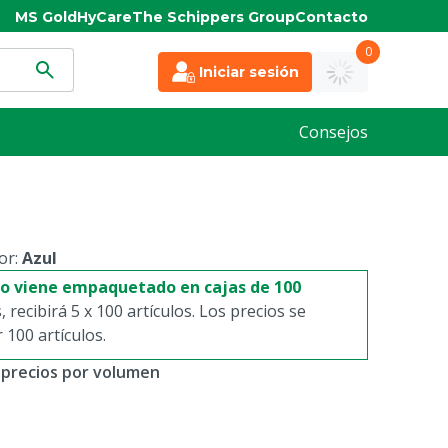
MS Gold
HyCare
The Schippers Group
Contacto
0
Iniciar sesión
Consejos
or:
Azul
to viene empaquetado en cajas de 100
s, recibirá 5 x 100 artículos. Los precios se
100 artículos.
 precios por volumen