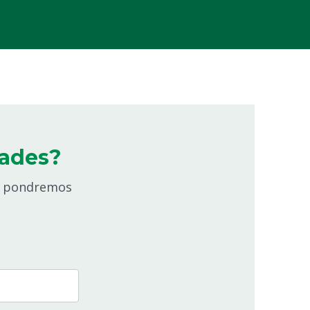
nades?
os pondremos