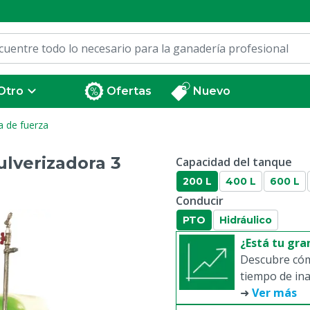
Otro
Ofertas
Nuevo
a de fuerza
ulverizadora 3
Capacidad del tanque
200 L
400 L
600 L
Conducir
PTO
Hidráulico
¿Está tu gr
Descubre cóm
tiempo de ina
➜
Ver más