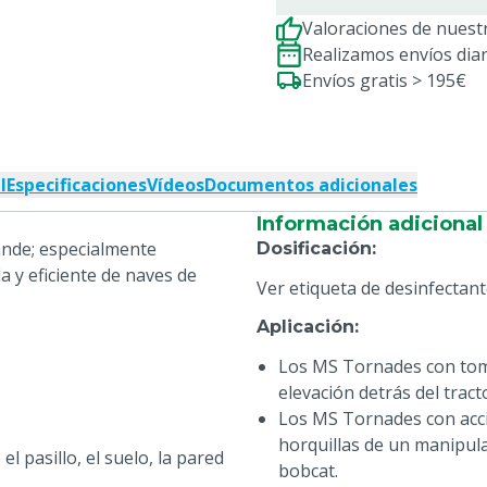
Valoraciones de nuestr
Realizamos envíos dia
Envíos gratis > 195€
l
Especificaciones
Vídeos
Documentos adicionales
Información adicional
nde; especialmente
Dosificación
:
a y eficiente de naves de
Ver etiqueta de desinfectant
Aplicación
:
Los MS Tornades con toma
elevación detrás del tract
Los MS Tornades con acci
horquillas de un manipulad
el pasillo, el suelo, la pared
bobcat.