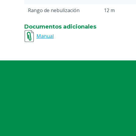
Rango de nebulización
12 m
Tipo de bomba
Membrana
Documentos adicionales
Nota de documentación
Lea siempre l
Manual
antes de utili
Tipo de número
OB 200 - APS 
Peso
175 kg
Interruptor
Ninguno
Capacidad del tanque
200 L
Material
Galvanizado, P
Compromiso operacional
Tirado por un
Garantía
1 año desde l
garantía para 