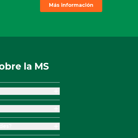
nadecuado / daños por
Más información
a de mantenimiento
 ha sido encargado
 para usted y no puede
 o devuelto después del
obre la MS
ades?