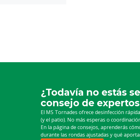
la habitación a tratar. La 
velocidad del aire se pue
diferentes condiciones.
También se puede utiliza
rociarlos para limpiarlos.
as instrucciones de uso
zar el producto.
51
¿Todavía no estás s
consejo de expertos
lástico: Polietileno
El MS Tornades ofrece desinfección rápida 
 tractor
(y el patio). No más esperas o coordinación 
En la página de consejos, aprenderás cómo 
a fecha de entrega, no hay
durante las rondas ajustadas y qué aporta 
piezas desgastadas / el