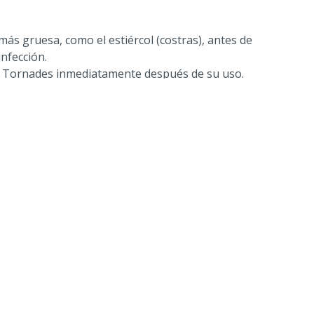
más gruesa, como el estiércol (costras), antes de
nfección.
S Tornades inmediatamente después de su uso.
 interna y extiende la vida útil de la bomba.
egras 3,25 L/min y 10x boquillas rojas 2,25 L/min
oquilla negra o roja se puede seleccionar girando)
2x boquillas XR / estándar 2,7 L/min (ángulo de
 y 4x boquillas OC / descentradas 3,5 L/min
los extremos de la barra para poder pulverizar
ed lateral).
e pulverización: 35 cm por encima del suelo
a bajo presión en el flujo de aire del ventilador
ransporta las finas gotas (niebla) hacia y dentro de