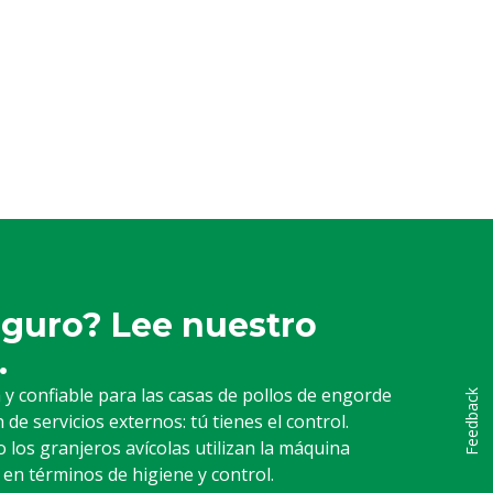
cantidad de líquido, el tamaño de las gotas y la
den ajustar para un buen tratamiento en
r para hacer espuma/remojar los establos y
eguro? Lee nuestro
.
y confiable para las casas de pollos de engorde
Feedback
de servicios externos: tú tienes el control.
los granjeros avícolas utilizan la máquina
en términos de higiene y control.