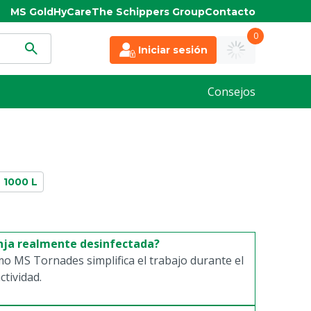
MS Gold
HyCare
The Schippers Group
Contacto
0
Iniciar sesión
Consejos
1000 L
anja realmente desinfectada?
o MS Tornades simplifica el trabajo durante el
ctividad.