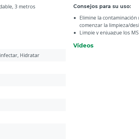
idable, 3 metros
Consejos para su uso
:
Elimine la contaminación 
comenzar la limpieza/desi
Limpie y enjuague los M
Esto previene la corrosión
Vídeos
Características técnicas
:
nfectar, Hidratar
Tornades: 10x boquillas n
(por portaboquillas, la b
Barra de pulverización: 1
pulverización 110 grados)
(boquillas giratorias en 
tanto el suelo como la par
Altura ideal de la barra d
Particularidades
:
El desinfectante se atomiz
axial. Este flujo de aire t