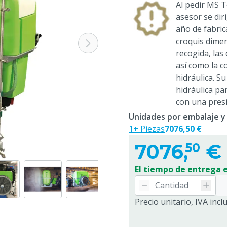
Al pedir MS T
asesor se dir
año de fabric
croquis dimen
recogida, las
así como la c
hidráulica. S
hidráulica pa
con una presi
Unidades por embalaje y
1+ Piezas
7076,50 €
7076,
€
50
El tiempo de entrega e
Precio unitario, IVA incl