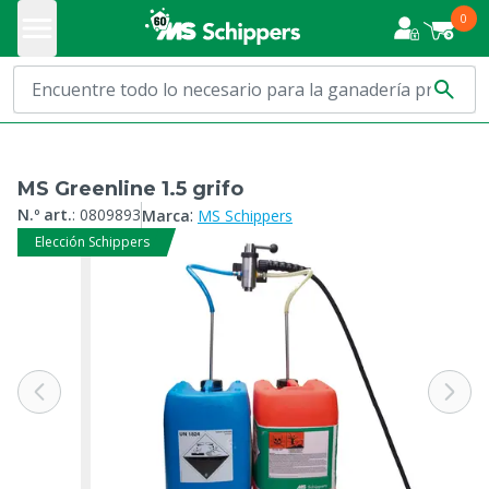
0
MS Greenline 1.5 grifo
:
N.º art.
:
0809893
Marca
MS Schippers
Elección Schippers