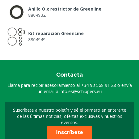
Anillo O x restrictor de Greenline
8804932
Kit reparación GreenLine
8804949
Tubo succión inox para Greenline
8804961
Contacta
Válvula de retención acero inox (rosca)
Llama para recibir asesoramiento al
+34 93 568 91 28
o envía
0807181
un email a
info.es@schippers.eu
Grapa cierre inoxdable 12-22 mm (1/2"), 9 mm
Suscríbete a nuestro boletín y sé el primero en enterarte
Suscripción a nuestro bo
0809917
de las últimas noticias, ofertas exclusivas y nuestros
eventos.
Cuesta alrededor, Lanza espuma Greenline
Inscríbete
8803404