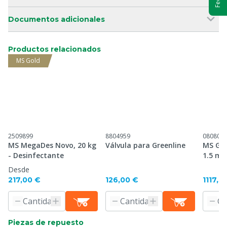
Documentos adicionales
Productos relacionados
MS Gold
2509899
8804959
080802
MS MegaDes Novo, 20 kg
Válvula para Greenline
MS Gre
- Desinfectante
1.5 m
Desde
217,00 €
126,00 €
1117,5
Piezas de repuesto