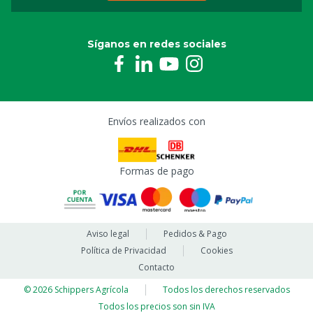
Lanza para espuma MS Greenline 2.2
Síganos en redes sociales
8804923
Manguera alta presión 3/8” negro, 3 m
8804925
Envíos realizados con
Filtro succión acero
8804943
Formas de pago
Válvula para Greenline
8804959
Aviso legal
Pedidos & Pago
Política de Privacidad
Cookies
Rueda Recambio Greenline
Contacto
8804964
© 2026 Schippers Agrícola
Todos los derechos reservados
Todos los precios son sin IVA