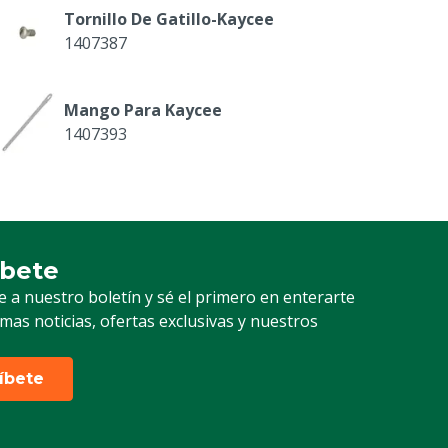
Tornillo De Gatillo-Kaycee
1407387
Mango Para Kaycee
1407393
Piston Completo 2Ml Kaycee
1407395-2
íbete
ción a nuestro boletín
e a nuestro boletín y sé el primero en enterarte
timas noticias, ofertas exclusivas y nuestros
ríbete