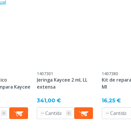
Capacidad de la jeringa
ual
Dosificación por uso
1407301
1407380
tico
Jeringa Kaycee 2 ml, LL
Kit de repar
npara Kaycee
extensa
Ml
341,00 €
16,25 €