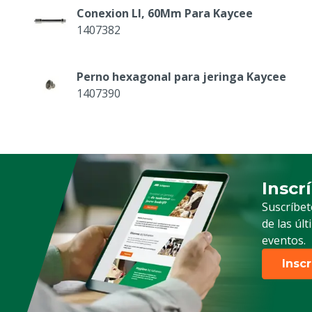
Conexion Ll, 60Mm Para Kaycee
1407382
Perno hexagonal para jeringa Kaycee
1407390
Mango Pistola Kaycee 1 y 2 ml
1407389-2ML
Inscr
Suscrip
l
Suscríbet
de las úl
eventos.
Insc