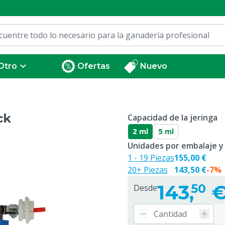
Otro
Ofertas
Nuevo
ck
Capacidad de la jeringa
2 ml
5 ml
Unidades por embalaje y
1 - 19 Piezas
155,00 €
20+ Piezas
143,50 €
-7%
143,
50
Desde