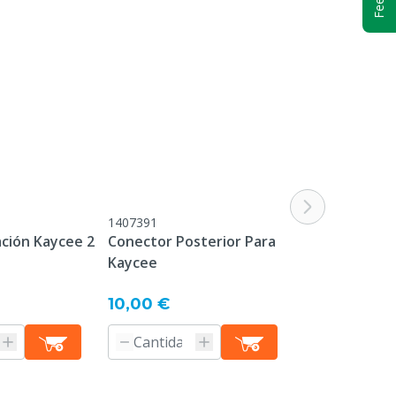
2 ml
0,25 ml
1407391
1409933
ación Kaycee 2
Conector Posterior Para
Extensión Kay
Kaycee
59 cm
Desde
10,00 €
89,25 €