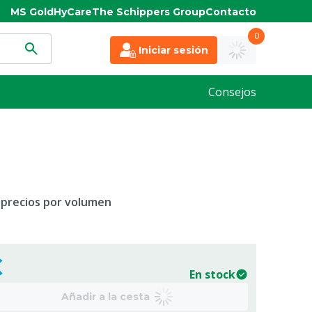
MS Gold
HyCare
The Schippers Group
Contacto
0
Iniciar sesión
Consejos
 precios por volumen
€
En stock
Añadir a la cesta