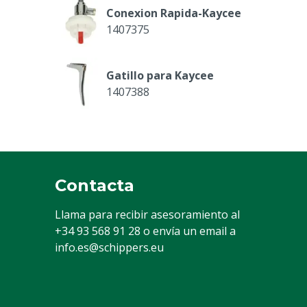
Conexion Rapida-Kaycee
1407375
Gatillo para Kaycee
1407388
Anilla Piston Kaycee, 2 ml
1407374-2ML
Contacta
Muelle principal para Kaycee 1 y 2 m
Llama para recibir asesoramiento al
1407396-2
+34 93 568 91 28
o envía un email a
info.es@schippers.eu