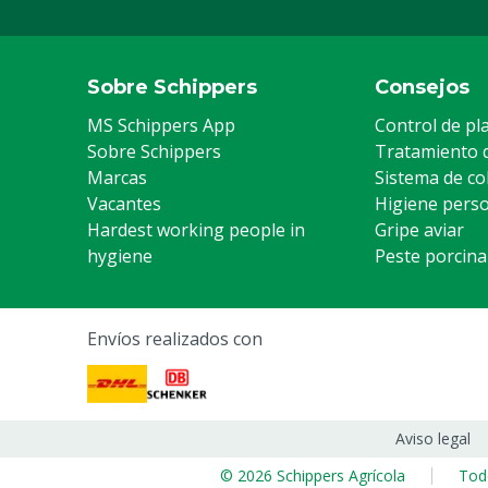
Sobre Schippers
Consejos
MS Schippers App
Control de pl
Sobre Schippers
Tratamiento 
Marcas
Sistema de co
Vacantes
Higiene pers
Hardest working people in
Gripe aviar
hygiene
Peste porcina
Envíos realizados con
Aviso legal
© 2026 Schippers Agrícola
Tod