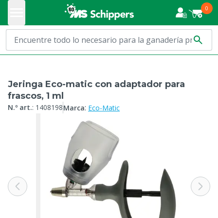
0
Jeringa Eco-matic con adaptador para
frascos, 1 ml
:
N.º art.
:
1408198
Marca
Eco-Matic