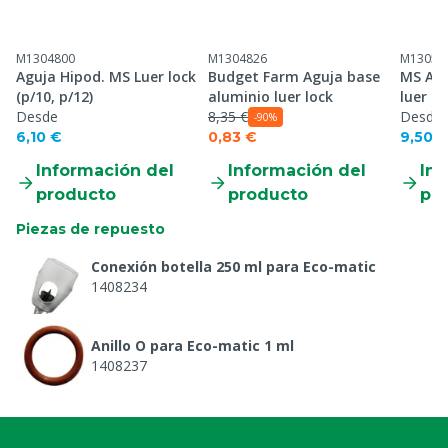
M1304800
M1304826
M13051
Aguja Hipod. MS Luer lock
Budget Farm Aguja base
MS Agu
(p/10, p/12)
aluminio luer lock
luer lo
Desde
8,35 €
Desde
-90%
6,10 €
0,83 €
9,50 
Información del
Información del
Inf
producto
producto
pr
Piezas de repuesto
Conexión botella 250 ml para Eco-matic
1408234
Anillo O para Eco-matic 1 ml
1408237