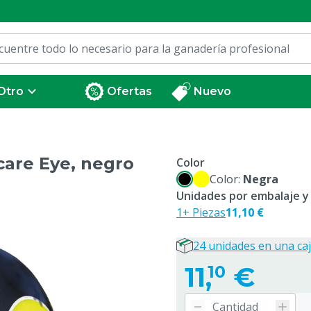
Otro
Ofertas
Nuevo
care Eye, negro
Color
Color:
Negra
Unidades por embalaje y
1+ Piezas
11,10 €
24 unidades en una ca
11,
€
10