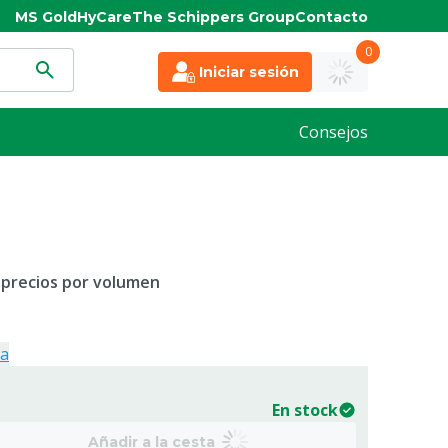
MS Gold
HyCare
The Schippers Group
Contacto
0
Iniciar sesión
Consejos
 precios por volumen
ja
En stock
Añadir a la cesta