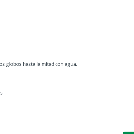
los globos hasta la mitad con agua.
os
21,5 x 2,5 cm