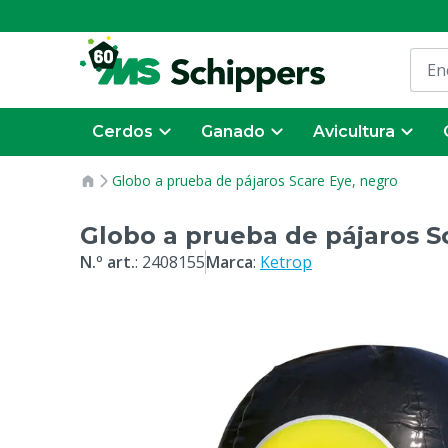
Cerdos
Ganado
Avicultura
Globo a prueba de pájaros Scare Eye, negro
Globo a prueba de pájaros S
N.º art.
:
2408155
Marca
:
Ketrop