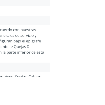
Características técnicas
:
Alcance: 20m
Disuasión por percepción v
acuerdo con nuestras
nerales de servicio y
figuran bajo el epígrafe
liente -> Quejas &
 la parte inferior de esta
s, Aves, Ovejas, Cabras,