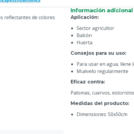
Información adicional
s reflectantes de colores
Aplicación
:
Sector agricultor
Balcón
Huerta
Consejos para su uso
:
Para usar en agua, llene 
Muévelo regularmente
Eficaz contra
:
Palomas, cuervos, estornin
Medidas del producto
:
Dimensiones: 50x50cm
Peso: 0,13 kg
Tamaño del paquete: 34 x 