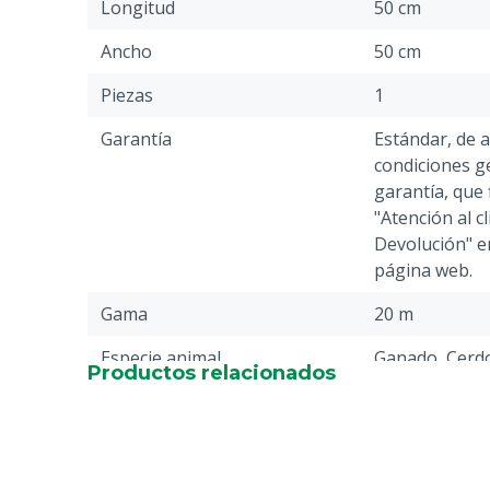
Longitud
50 cm
Ancho
50 cm
Piezas
1
Garantía
Estándar, de 
condiciones ge
garantía, que 
"Atención al c
Devolución" en
página web.
Gama
20 m
Especie animal
Ganado, Cerdo
Productos relacionados
Otro
Color
Negra