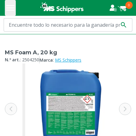
0
MS Foam A, 20 kg
:
N.º art.
:
2504250
Marca
MS Schippers