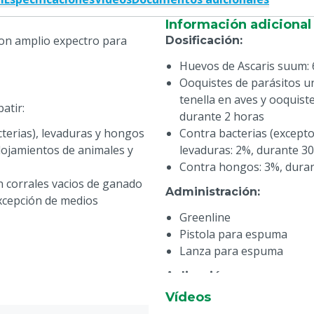
Información adicional
on amplio expectro para
Dosificación
:
Huevos de Ascaris suum: 
Ooquistes de parásitos un
tenella en aves y ooquis
atir:
durante 2 horas
cterias), levaduras y hongos
Contra bacterias (excepto
alojamientos de animales y
levaduras: 2%, durante 3
Contra hongos: 3%, dura
n corrales vacios de ganado
Administración
:
excepción de medios
Greenline
Pistola para espuma
Lanza para espuma
Aplicación
:
Vídeos
Seguir el procedimiento h