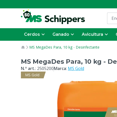
Cerdos
Ganado
Avicultura
MS MegaDes Para, 10 kg - Desinfectante
MS MegaDes Para, 10 kg - De
N.º art.
:
2505200
Marca
:
MS Gold
MS Gold