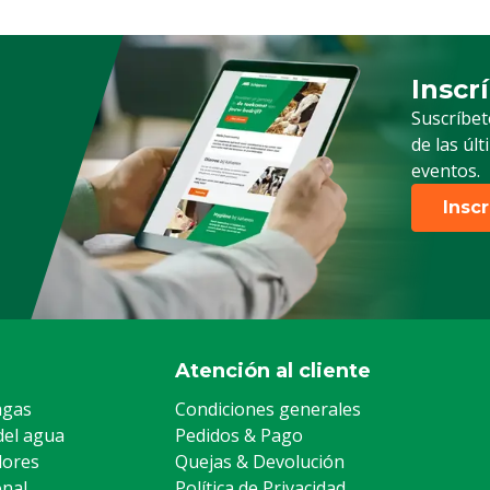
Inscr
Suscrip
Suscríbet
de las úl
eventos.
Insc
acuerdo con nuestras
nerales de servicio y
figuran bajo el epígrafe
Atención al cliente
liente -> Quejas &
agas
Condiciones generales
 la parte inferior de esta
del agua
Pedidos & Pago
lores
Quejas & Devolución
onal
Política de Privacidad