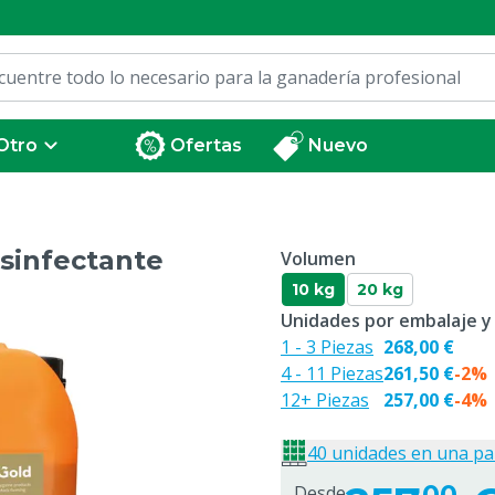
Otro
Ofertas
Nuevo
sinfectante
Volumen
10 kg
20 kg
Unidades por embalaje y
1 - 3 Piezas
268,00 €
4 - 11 Piezas
261,50 €
-2%
12+ Piezas
257,00 €
-4%
40 unidades en una pa
00
Desde