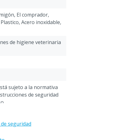
haciendo uso de un deterg
Pulverizar la disolución d
migón, El comprador,
Aplicar la cantidad de sol
 Plastico, Acero inoxidable,
tratadas permanezcan moj
posteriormente las superf
Usuarios no deben expone
ines de higiene veterinaria
evitar riesgos de salud. 
personal:
1-Desinfección de superfi
alojamiento de animales 
bacterias, levaduras y ho
guantes,protección de ros
está sujeto a la normativa
protección 4)
nstrucciones de seguridad
2-Desinfección de alojam
o.
correspondientes. Para el
Protección personal del a
protección respiratorio (f
 de seguridad
Eficaz contra
: