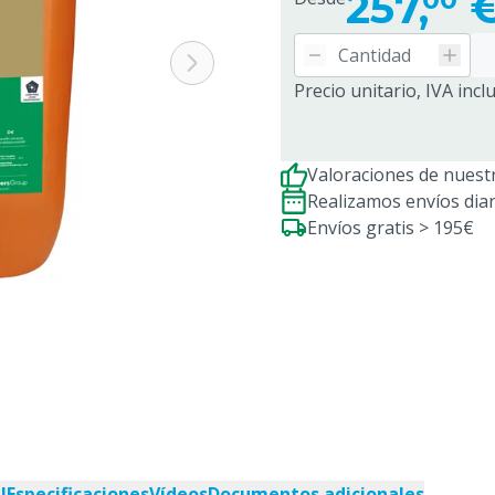
257,
Precio unitario, IVA incl
Valoraciones de nuestr
Realizamos envíos dia
Envíos gratis > 195€
l
Especificaciones
Vídeos
Documentos adicionales