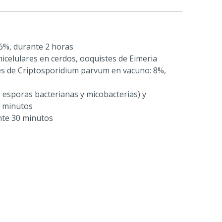
6%, durante 2 horas
icelulares en cerdos, ooquistes de Eimeria
tes de Criptosporidium parvum en vacuno: 8%,
 esporas bacterianas y micobacterias) y
0 minutos
nte 30 minutos
abitual de limpieza de superficies y materiales