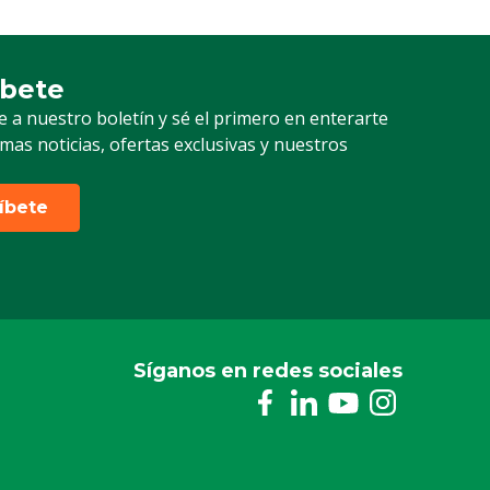
íbete
ción a nuestro boletín
e a nuestro boletín y sé el primero en enterarte
timas noticias, ofertas exclusivas y nuestros
ríbete
Síganos en redes sociales