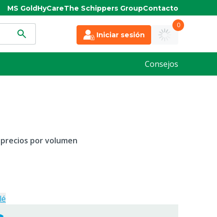
MS Gold
HyCare
The Schippers Group
Contacto
0
Iniciar sesión
Consejos
 precios por volumen
lé