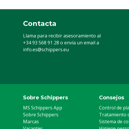
Tiempo de remojo de
30 min
levaduras
Contacta
Piezas
1
Llama para recibir asesoramiento al
Número ONU
UN2924-1
+34 93 568 91 28
o envía un email a
info.es@schippers.eu
Tiempo de inmersión de los
30 min
hongos
Oxidativo
Sí
Garantía
Estándar, de 
condiciones ge
garantía, que 
Sobre Schippers
Consejos
"Atención al c
MS Schippers App
Control de pl
Devolución" en
Sobre Schippers
Tratamiento 
página web.
Marcas
Sistema de co
Vacantes
Higiene pers
Conexión
DIN61