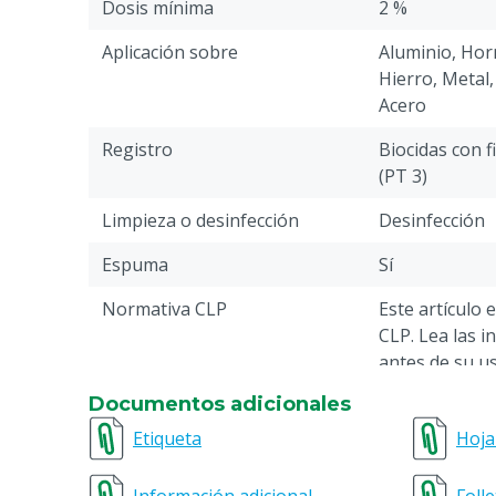
Dosis mínima
2 %
Aplicación sobre
Aluminio, Hor
Hierro, Metal,
Acero
Registro
Biocidas con f
(PT 3)
Limpieza o desinfección
Desinfección
Espuma
Sí
Normativa CLP
Este artículo 
CLP. Lea las i
antes de su us
Documentos adicionales
Potencia
★★★★★
Etiqueta
Hoja
Tiempo de remojo de los
120 min
huevos de ascáridos (Ascaris