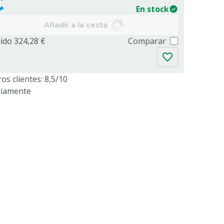
€
En stock
Añadir a la cesta
uido 324,28 €
Comparar
os clientes: 8,5/10
riamente