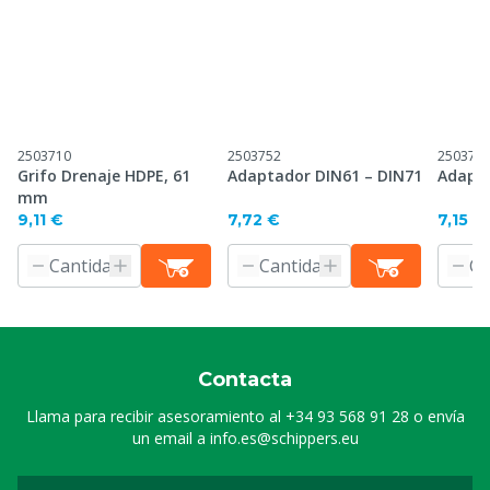
2503710
2503752
250375
Grifo Drenaje HDPE, 61
Adaptador DIN61 – DIN71
Adapte
mm
9,11 €
7,72 €
7,15 €
Contacta
Llama para recibir asesoramiento al
+34 93 568 91 28
o envía
un email a
info.es@schippers.eu