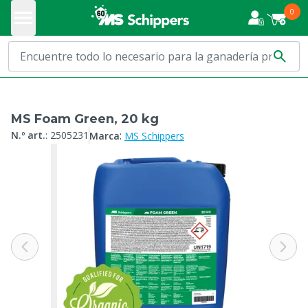
0
MS Foam Green, 20 kg
:
N.º art.
:
2505231
Marca
MS Schippers