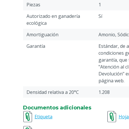
Piezas
1
Autorizado en ganadería
Sí
ecológica
Amortiguación
Amonio, Sódi
Garantía
Estándar, de 
condiciones ge
garantía, que 
"Atención al c
Devolución" en
página web.
Densidad relativa a 20°C
1.208
Especie animal
Cerdos, Aves
Documentos adicionales
Razón por la que no se puede
Este suplemen
Etiqueta
Hoja
devolver
animales no p