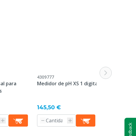
4309777
M2506022
sal para
Medidor de pH XS 1 digital
Di-O-Clean Li
s
Desinfección
Desde
86,50 €
145,50 €
Informaci
producto
Feedback