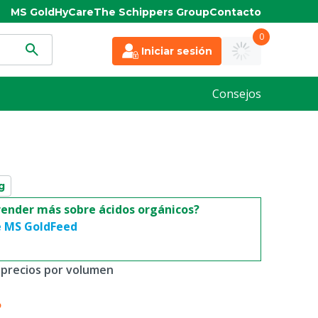
MS Gold
HyCare
The Schippers Group
Contacto
0
Iniciar sesión
Consejos
g
render más sobre ácidos orgánicos?
e MS GoldFeed
 precios por volumen
%