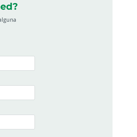
eed?
alguna