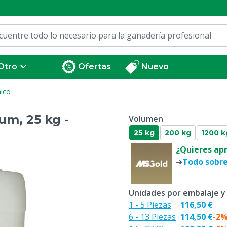
Otro
Ofertas
Nuevo
ico
m, 25 kg -
Volumen
25 kg
200 kg
1200 k
¿Quieres ap
➜
Todo sobr
Unidades por embalaje y
1 - 5 Piezas
116,50 €
6 - 13 Piezas
114,50 €
-2