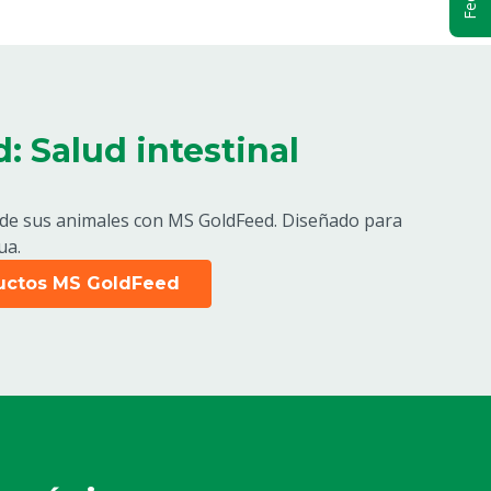
 Salud intestinal
l de sus animales con MS GoldFeed. Diseñado para
ua.
ductos MS GoldFeed