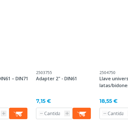
ués del envío.
 Ácido propiónico, Ácido
sórbico
s
está sujeto a la normativa
nstrucciones de seguridad
o.
2503755
2504750
IN61 – DIN71
Adapter 2" - DIN61
Llave univer
latas/bidone
7,15 €
18,55 €