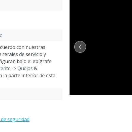
co
acuerdo con nuestras
nerales de servicio y
figuran bajo el epígrafe
liente -> Quejas &
 la parte inferior de esta
to alimenticio para
 de seguridad
uede ser cancelado o