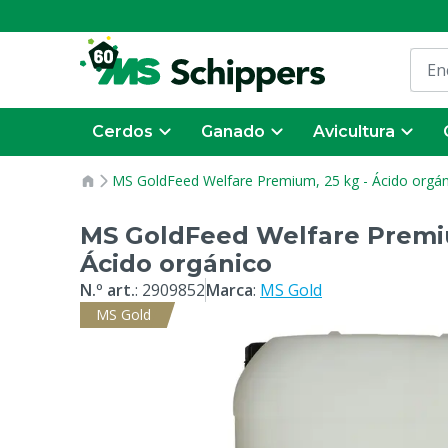
Cerdos
Ganado
Avicultura
MS GoldFeed Welfare Premium, 25 kg - Ácido orgán
MS GoldFeed Welfare Premiu
Ácido orgánico
N.º art.
:
2909852
Marca
:
MS Gold
MS Gold