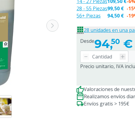
14 - 27 Piezas
109,50 €
-6
28 - 55 Piezas
99,50 €
-1
56+ Piezas
94,50 €
-1
28 unidades en una pa
94,
€
50
Desde
Precio unitario, IVA incl
Valoraciones de nuestr
Realizamos envíos dia
Envíos gratis > 195€