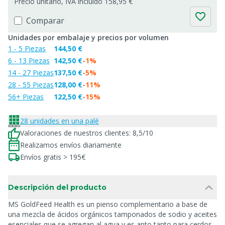
Precio unitario, IVA incluido 158,95 €
Comparar
Unidades por embalaje y precios por volumen
1 - 5 Piezas
144,50 €
6 - 13 Piezas
142,50 €
-1%
14 - 27 Piezas
137,50 €
-5%
28 - 55 Piezas
128,00 €
-11%
56+ Piezas
122,50 €
-15%
28 unidades en una palé
Valoraciones de nuestros clientes: 8,5/10
Realizamos envíos diariamente
Envíos gratis > 195€
Descripción del producto
MS GoldFeed Health es un pienso complementario a base de
una mezcla de ácidos orgánicos tamponados de sodio y aceites
esenciales que se agregan al agua y es apto tanto para cerdos