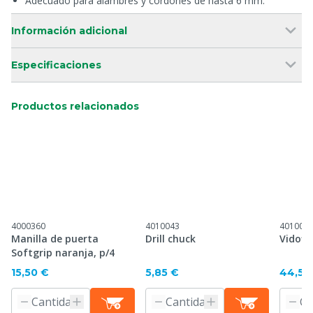
Adecuado para alambres y cordones de hasta 6 mm.
Información adicional
Especificaciones
Productos relacionados
4000360
4010043
401009
Manilla de puerta
Drill chuck
Vidofl
Softgrip naranja, p/4
15,50 €
5,85 €
44,59