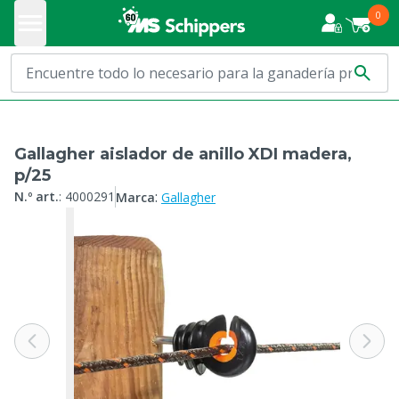
0
Gallagher aislador de anillo XDI madera,
p/25
:
N.º art.
:
4000291
Marca
Gallagher