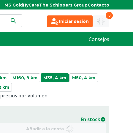
MS Gold
HyCare
The Schippers Group
Contacto
0
Iniciar sesión
Consejos
 km
M160, 9 km
M35, 4 km
M50, 4 km
2 km
 precios por volumen
En stock
Añadir a la cesta