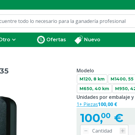
Otro
Ofertas
Nuevo
M35
Modelo
M120, 8 km
M1400, 55
M650, 40 km
M950, 4
Unidades por embalaje y
1+ Piezas
100,00 €
100,
€
00