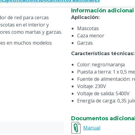
Información adicional
dor de red para cercas
Aplicación
:
otas en el interior y
Mascotas
ores como martas y garzas.
Caza menor
bles en muchos modelos
Garzas
Características técnicas
:
Color: negro/naranja
Puesta a tierra: 1 x 0,5 m
Fuente de alimentación: re
Voltaje: 230V
Voltaje de salida: 5400V
Energía de carga: 0,35 jul
Documentos adiciona
Manual