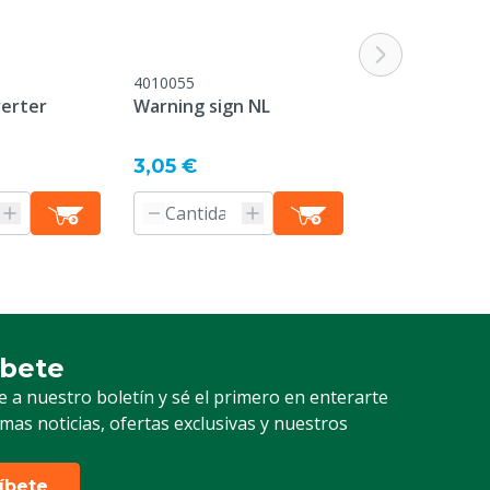
4010055
4010057
verter
Warning sign NL
Neontester
3,05 €
39,60 €
íbete
ción a nuestro boletín
e a nuestro boletín y sé el primero en enterarte
timas noticias, ofertas exclusivas y nuestros
ríbete