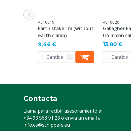
Longitud máxima de la valla
4 km
sin vegetación
Color
Negra
4010019
4010020
Earth stake 1m (without
Gallagher E
Normas y certificaciones
IPX4
earth clamp)
0,5 m con ca
Tipo de número
M35
9,46 €
13,80 €
Peso
0.8 kg
Longitud máxima de la valla
1 km
de vegetación alta
Superficie de la trama
1 ha
Especie animal
Ganado, Cerdo
Contacta
Otro
Llama para recibir asesoramiento al
Longitud máxima de la valla
2 km
+34 93 568 91 28
o envía un email a
con vegetación ligera
info.es@schippers.eu