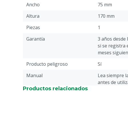
Ancho
75 mm
Altura
170 mm
Piezas
1
Garantía
3 años desde 
si se registra
meses siguien
Producto peligroso
Sí
Manual
Lea siempre l
antes de utili
Productos relacionados
Conducir
Potencia de r
Adecuado para la vegetación
Alto
Tensión
230 V