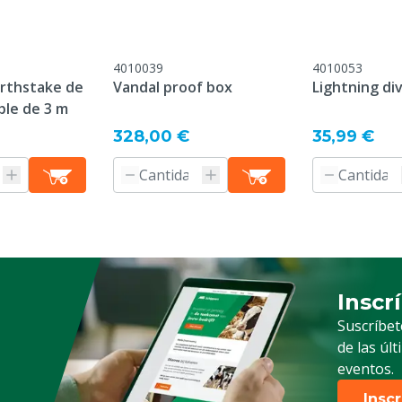
4010039
4010053
arthstake de
Vandal proof box
Lightning di
ble de 3 m
328,00 €
35,99 €
s, Aves, Ovejas, Cabras,
Inscr
Suscrip
Suscríbet
de las úl
eventos.
Insc