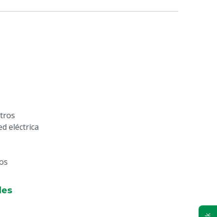
etros
d eléctrica
ios
les