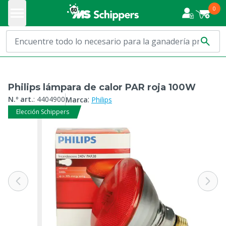
0
Philips lámpara de calor PAR roja 100W
:
N.º art.
:
4404900
Marca
Philips
Elección Schippers