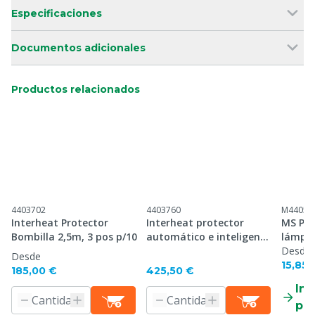
Especificaciones
Documentos adicionales
Productos relacionados
4403702
4403760
M44052
Interheat Protector
Interheat protector
MS Pro
Bombilla 2,5m, 3 pos p/10
automático e inteligente
lámpar
2,5 m, p/10
calor a
Desde
Desde
15,85 
185,00 €
425,50 €
Inf
pr