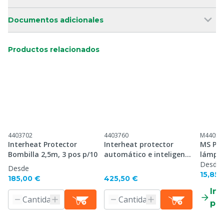
Documentos adicionales
Productos relacionados
4403702
4403760
M44052
Interheat Protector
Interheat protector
MS Pro
Bombilla 2,5m, 3 pos p/10
automático e inteligente
lámpar
2,5 m, p/10
calor a
Desde
Desde
15,85 
185,00 €
425,50 €
Inf
pr