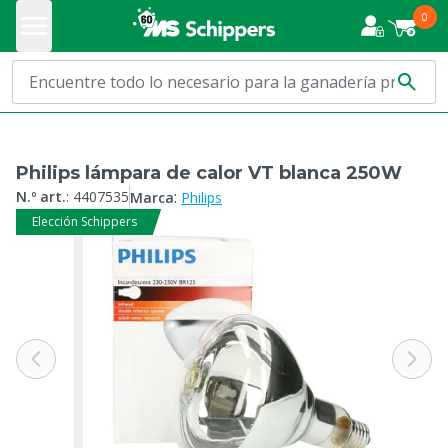
0
Philips lámpara de calor VT blanca 250W
:
N.º art.
:
4407535
Marca
Philips
Elección Schippers