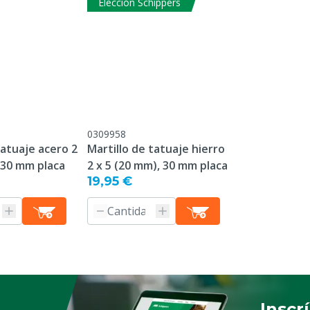
Elección Schippers
Altura de la placa
Espesor de la placa
Tipo de signo de tatuaje
Especie animal
Tipo de alfiler
0309958
Anchura de la placa
tatuaje acero 2
Martillo de tatuaje hierro
 30 mm placa
2 x 5 (20 mm), 30 mm placa
Número
19,95 €
Inscr