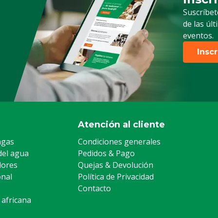
Suscrip
Suscríbet
de las úl
eventos.
Insc
Atención al cliente
agas
Condiciones generales
del agua
Pedidos & Pago
lores
Quejas & Devolución
onal
Política de Privacidad
Contacto
 africana