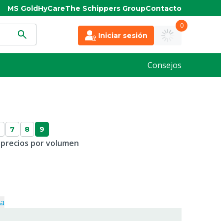
MS Gold
HyCare
The Schippers Group
Contacto
0
Iniciar sesión
Consejos
7
8
9
 precios por volumen
ja