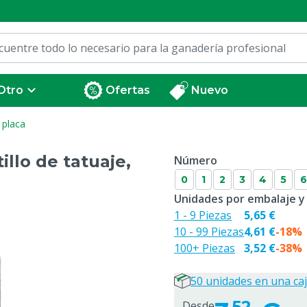
Otro
Ofertas
Nuevo
 placa
llo de tatuaje,
Número
0
1
2
3
4
5
6
Unidades por embalaje y
1 - 9 Piezas
5,65 €
10 - 99 Piezas
4,61 €
-18%
100+ Piezas
3,52 €
-38%
50 unidades en una ca
52
Desde