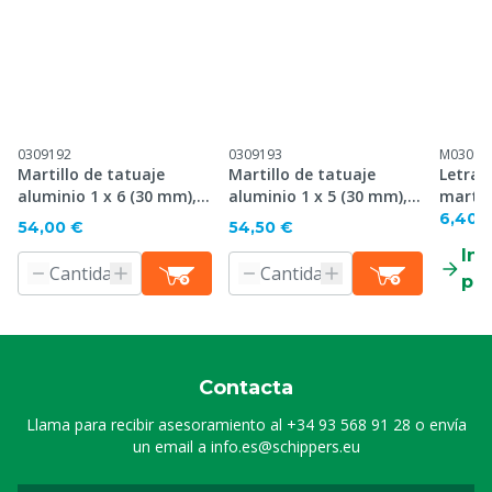
0309192
0309193
M03091
Martillo de tatuaje
Martillo de tatuaje
Letra 
aluminio 1 x 6 (30 mm),
aluminio 1 x 5 (30 mm),
martil
35 mm placa
35 mm placa
alumin
6,40 
54,00 €
54,50 €
Inf
pr
Contacta
Llama para recibir asesoramiento al
+34 93 568 91 28
o envía
un email a
info.es@schippers.eu