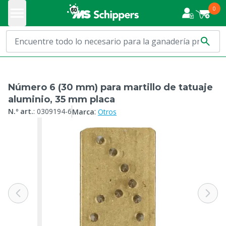
0
Número 6 (30 mm) para martillo de tatuaje
aluminio, 35 mm placa
:
N.º art.
:
0309194-6
Marca
Otros