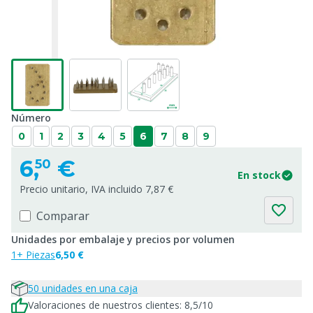
Número
0
1
2
3
4
5
6
7
8
9
6,
€
50
En stock
Precio unitario, IVA incluido 7,87 €
Comparar
Unidades por embalaje y precios por volumen
1+ Piezas
6,50 €
50 unidades en una caja
Valoraciones de nuestros clientes: 8,5/10