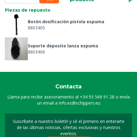
Piezas de repuesto
Botón dosificación pistola espuma
8803405
Soporte deposito lanza espuma
8803406
Tapa cubo para Pistola Espuma 2 L Bidon
8804976
Contacta
Botella para Pistola Espuma 2 L Bidon
Llama para recibir asesoramiento al
+34 93 568 91 28
o envía
8804977
un email a
info.es@schippers.eu
Suscríbete a nuestro boletín y sé el primero en enterarte
Suscripción a nuestro bo
de las últimas noticias, ofertas exclusivas y nuestros
eventos.