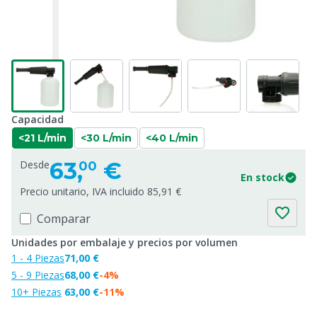
Capacidad
<21 L/min
<30 L/min
<40 L/min
63,
€
Desde
00
En stock
Precio unitario, IVA incluido 85,91 €
Comparar
Unidades por embalaje y precios por volumen
1 - 4 Piezas
71,00 €
5 - 9 Piezas
68,00 €
-4%
10+ Piezas
63,00 €
-11%