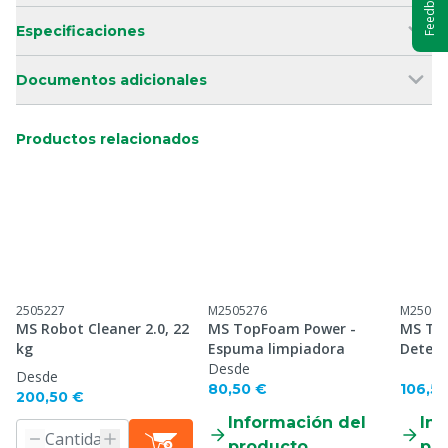
Feedback
Especificaciones
Documentos adicionales
Productos relacionados
2505227
M2505276
M25099
MS Robot Cleaner 2.0, 22
MS TopFoam Power -
MS T&T
kg
Espuma limpiadora
Deterg
Desde
Desde
80,50 €
106,5
200,50 €
Información del
Inf
producto
pr