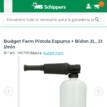
0
Budget Farm Pistola Espuma + Bidon 2L, 21
l/min
:
N.º art.
:
0807085
Marca
Budget Farm