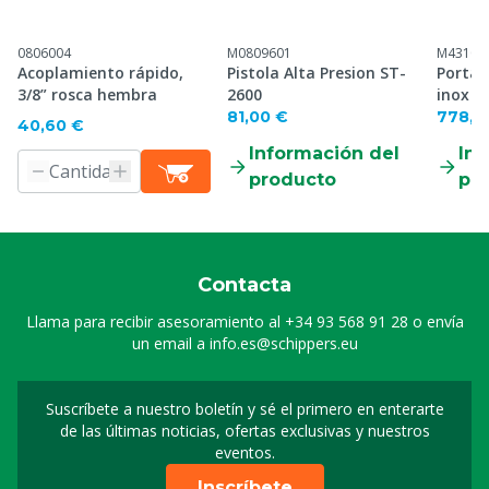
0806004
M0809601
M43100
Acoplamiento rápido,
Pistola Alta Presion ST-
Porta
3/8” rosca hembra
2600
inox
81,00 €
778,0
40,60 €
Información del
Inf
producto
pr
Contacta
Llama para recibir asesoramiento al
+34 93 568 91 28
o envía
un email a
info.es@schippers.eu
Suscríbete a nuestro boletín y sé el primero en enterarte
Suscripción a nuestro bo
de las últimas noticias, ofertas exclusivas y nuestros
eventos.
Inscríbete