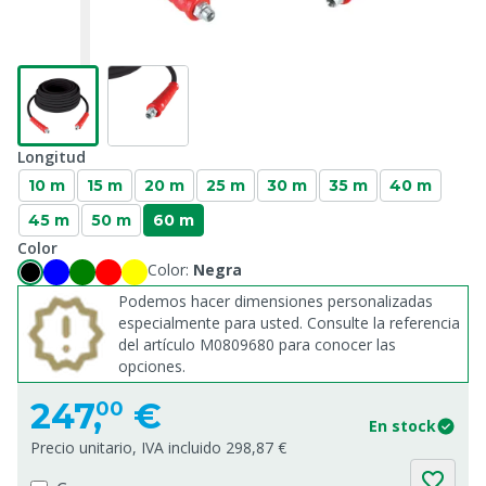
Longitud
10 m
15 m
20 m
25 m
30 m
35 m
40 m
45 m
50 m
60 m
Color
Color:
Negra
Podemos hacer dimensiones personalizadas
especialmente para usted. Consulte la referencia
del artículo M0809680 para conocer las
opciones.
247,
€
00
En stock
Precio unitario, IVA incluido 298,87 €