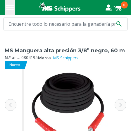
0
MS Manguera alta presión 3/8” negro, 60 m
:
N.º art.
:
0804195
Marca
MS Schippers
Nuevo