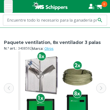
0
Paquete ventilation, 8x ventilador 3 palas
:
N.º art.
:
3408592
Marca
Otros