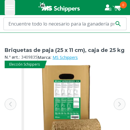
0
Briquetas de paja (25 x 11 cm), caja de 25 kg
:
N.º art.
:
3409835
Marca
MS Schippers
Elección Schippers