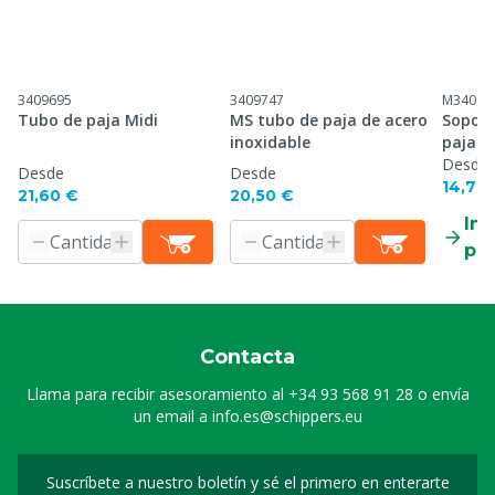
3409695
3409747
M34099
Tubo de paja Midi
MS tubo de paja de acero
Soport
inoxidable
paja
Desde
Desde
Desde
14,70
21,60 €
20,50 €
Inf
pr
Contacta
Llama para recibir asesoramiento al
+34 93 568 91 28
o envía
un email a
info.es@schippers.eu
Suscríbete a nuestro boletín y sé el primero en enterarte
Suscripción a nuestro bo